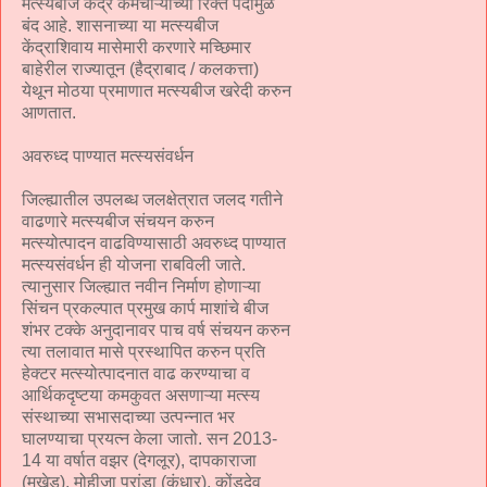
मत्स्यबीज केंद्र कर्मचाऱ्यांच्या रिक्त पदामुळे
बंद आहे. शासनाच्या या मत्स्यबीज
केंद्राशिवाय मासेमारी करणारे मच्छिमार
बाहेरील राज्यातून (हैद्राबाद / कलकत्ता)
येथून मोठया प्रमाणात मत्स्यबीज खरेदी करुन
आणतात.
अवरुध्द पाण्यात मत्स्यसंवर्धन
जिल्ह्यातील उपलब्ध जलक्षेत्रात जलद गतीने
वाढणारे मत्स्यबीज संचयन करुन
मत्स्योत्पादन वाढविण्यासाठी अवरुध्द पाण्यात
मत्स्यसंवर्धन ही योजना राबविली जाते.
त्यानुसार जिल्ह्यात नवीन निर्माण होणाऱ्या
सिंचन प्रकल्पात प्रमुख कार्प माशांचे बीज
शंभर टक्के अनुदानावर पाच वर्ष संचयन करुन
त्या तलावात मासे प्रस्थापित करुन प्रति
हेक्टर मत्स्योत्पादनात वाढ करण्याचा व
आर्थिकदृष्टया कमकुवत असणाऱ्या मत्स्य
संस्थाच्या सभासदाच्या उत्पन्नात भर
घालण्याचा प्रयत्न केला जातो. सन 2013-
14 या वर्षात वझर (देगलूर), दापकाराजा
(मुखेड), मोहीजा परांडा (कंधार), कोंडदेव