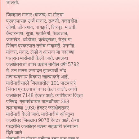
चालतो.
जिल्ह्यात मानार (बारुळ) या मोठया
प्रकल्पासह उर्ध्व मानार, तळणी, करडखेड,
लोणी, डोंगरगाव, नागझरी, शिरपूर, मांडवी,
केदारनाथ, सुधा, महालिंगी, पेठवडज,
जामखेड, चांडोळा, क्रुंद्राळा, येडूर या
सिंचन प्रकल्पात तसेच गोदावरी, पैनगंगा,
मांजरा, मनार, लेंडी व आसना या नद्यांच्या
पात्रात मासेमारी केली जाते. उपलब्ध
जलक्षेत्राचा वापर करुन मागील वर्षी 5792
मे. टन मत्स्य उत्पादन झाल्याची नोंद
मत्सव्यवसाय विकास खात्याकडे आहे.
मासेमारीसाठी जिल्ह्यातील 101 पाटबंधारे
सिंचन प्रकल्पाचा वापर केला जातो. त्याचे
जलक्षेत्र 7148 हेक्टर आहे. त्याशिवाय जिल्हा
परिषद, ग्रामपंचायत मालकीच्या 368
तलावाच्या 1930 हेक्टर जलक्षेत्रावर
मासेमारी केली जाते. मासेमारीचे अधिकृत
जलक्षेत्र जिल्ह्यात 9078 हेक्टर आहे. ठेव्या
पध्दतीने जलक्षेत्र मत्स्य सहकारी संस्थाना
दिले जाते.
गोदावरी या मोठया नदीसह इतर पाच नद्या व