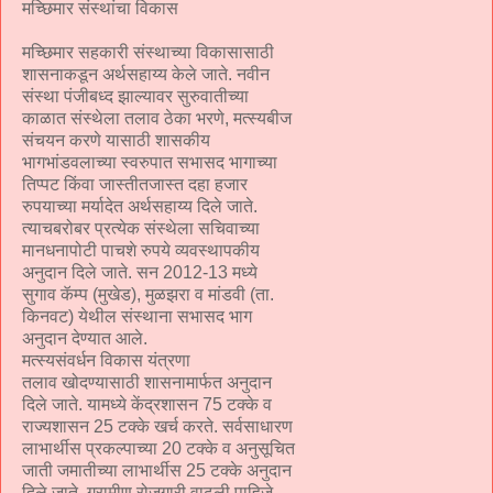
मच्छिमार संस्थांचा विकास
मच्छिमार सहकारी संस्थाच्या विकासासाठी
शासनाकडून अर्थसहाय्य केले जाते. नवीन
संस्था पंजीबध्द झाल्यावर सुरुवातीच्या
काळात संस्थेला तलाव ठेका भरणे, मत्स्यबीज
संचयन करणे यासाठी शासकीय
भागभांडवलाच्या स्वरुपात सभासद भागाच्या
तिप्पट किंवा जास्तीतजास्त दहा हजार
रुपयाच्या मर्यादेत अर्थसहाय्य दिले जाते.
त्याचबरोबर प्रत्येक संस्थेला सचिवाच्या
मानधनापोटी पाचशे रुपये व्यवस्थापकीय
अनुदान दिले जाते. सन 2012-13 मध्ये
सुगाव कॅम्प (मुखेड), मुळझरा व मांडवी (ता.
किनवट) येथील संस्थाना सभासद भाग
अनुदान देण्यात आले.
मत्स्यसंवर्धन विकास यंत्रणा
तलाव खोदण्यासाठी शासनामार्फत अनुदान
दिले जाते. यामध्ये केंद्रशासन 75 टक्के व
राज्यशासन 25 टक्के खर्च करते. सर्वसाधारण
लाभार्थीस प्रकल्पाच्या 20 टक्के व अनुसूचित
जाती जमातीच्या लाभार्थीस 25 टक्के अनुदान
दिले जाते. ग्रामीण रोजगारी वाढली पाहिजे