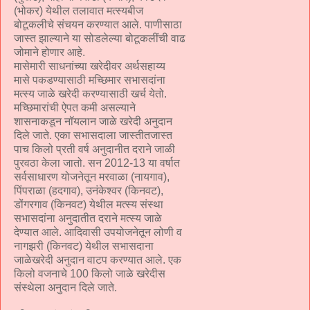
(भोकर) येथील तलावात मत्स्यबीज
बोटूकलीचे संचयन करण्यात आले. पाणीसाठा
जास्त झाल्याने या सोडलेल्या बोटूकलींची वाढ
जोमाने होणार आहे.
मासेमारी साधनांच्या खरेदीवर अर्थसहाय्य
मासे पकडण्यासाठी मच्छिमार सभासदांना
मत्स्य जाळे खरेदी करण्यासाठी खर्च येतो.
मच्छिमारांची ऐपत कमी असल्याने
शासनाकडून नॉयलान जाळे खरेदी अनुदान
दिले जाते. एका सभासदाला जास्तीतजास्त
पाच किलो प्रती वर्ष अनुदानीत दराने जाळी
पुरवठा केला जातो. सन 2012-13 या वर्षात
सर्वसाधारण योजनेतून मरवाळा (नायगाव),
पिंपराळा (हदगाव), उनंकेश्वर (किनवट),
डोंगरगाव (किनवट) येथील मत्स्य संस्था
सभासदांना अनुदातीत दराने मत्स्य जाळे
देण्यात आले. आदिवासी उपयोजनेतून लोणी व
नागझरी (किनवट) येथील सभासदाना
जाळेखरेदी अनुदान वाटप करण्यात आले. एक
किलो वजनाचे 100 किलो जाळे खरेदीस
संस्थेला अनुदान दिले जाते.