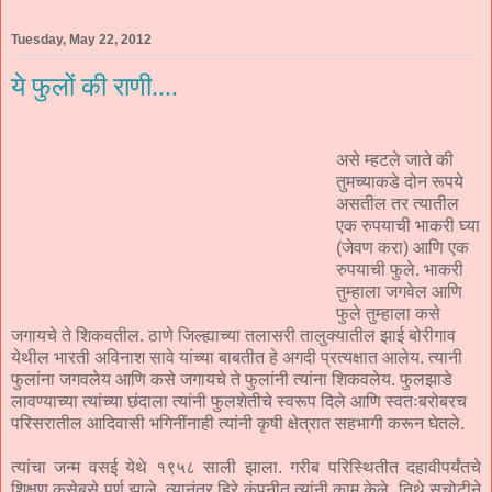
Tuesday, May 22, 2012
ये फुलों की राणी....
असे म्हटले जाते की
तुमच्याकडे दोन रूपये
असतील तर त्यातील
एक रुपयाची भाकरी घ्या
(जेवण करा) आणि एक
रुपयाची फुले. भाकरी
तुम्हाला जगवेल आणि
फुले तुम्हाला कसे
जगायचे ते शिकवतील. ठाणे जिल्ह्याच्या तलासरी तालुक्यातील झाई बोरीगाव
येथील भारती अविनाश सावे यांच्या बाबतीत हे अगदी प्रत्यक्षात आलेय. त्यानी
फुलांना जगवलेय आणि कसे जगायचे ते फुलांनी त्यांना शिकवलेय. फुलझाडे
लावण्याच्या त्यांच्या छंदाला त्यांनी फुलशेतीचे स्वरूप दिले आणि स्वतःबरोबरच
परिसरातील आदिवासी भगिनींनाही त्यांनी कृषी क्षेत्रात सहभागी करून घेतले.
त्यांचा जन्म वसई येथे १९५८ साली झाला. गरीब परिस्थितीत दहावीपर्यंतचे
शिक्षण कसेबसे पूर्ण झाले. त्यानंतर हिरे कंपनीत त्यांनी काम केले. तिथे सचोटीने