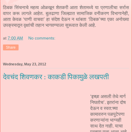
ठिबक सिंचनाचे महत्व ओळखून शेतकरी आता शेतामध्ये या प्रणालीचा सर्रास
वापर करू लागले आहेत. बुलढाणा जिल्ह्यात सामाजिक वनीकरण विभागानेही,
आता केवळ ‘पाणी वाचवा’ हा संदेश देऊन न थांबता ‘ठिबक’च्या एका अनोख्या
उपक्रमातून वृक्षांची तहान भागवण्याला सुरूवात केली आहे.
at
7:00 AM
No comments:
Share
Wednesday, May 23, 2012
देवचंद शिवणकर : काकडी पिकामुळे लखपती
‘इच्छा असली तेथे मार्ग
निघतोच’. इतरांना दोष
देऊन व स्वत:च्या
कामावरुन पळपुटेपणा
करणाऱ्यांना भाग्यही
साथ देत नाही. याचा
प्रत्यय मला आला आहे,