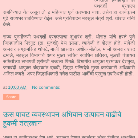
पथदर्शी प्रकल्प
राबविण्यात येत असून तो ४ महिन्यात पूर्ण करण्यात यावा. तसेच हा कार्यक्रम
पुढे राज्यभर राबविण्यात येईल, असे प्रतिपादन महसूल मंत्री श्री. थोरात यांनी
केले.
राज्य पुनर्मोजणी पथदर्शी प्रकल्पाचा शुभारंभ श्री. थोरात यांचे हस्ते पुणे
जिल्ह्यातील पिरंगुट (ता. मुळशी) येथे झाला, त्यावेळी ते बोलत होते. यावेळी
आमदार संग्रामसिंह थोपटे, माजी खासदार अशोक मोहोळ, माजी आमदार शरद
ढमाले, महसूल विभागाचे अपर मुख्य सचिव स्वाधिन क्षत्रिय, मुळशी पंचायत
समितीच्या सभापती श्रीमती उज्वला पिंगळे, विभागीय आयुक्त प्रभाकर देशमुख,
जमाबंदी आयुक्त चंद्रकांत दळवी, जिल्हा परिषदेचे मुख्य कार्यकारी अधिकारी
अनिल कवडे, अपर जिल्हाधिकारी गणेश पाटील आदींची प्रमुख उपस्थिती होती.
at
10:00 AM
No comments:
Share
ऊस पाचट व्यवस्थापन अभियान उत्पादन वाढीचे
हुकमी तंत्रज्ञान
भारत हा कृषीप्रधान देश आहे. आपल्या देशात बहुसंख्य लोक शेतीवर आधारित