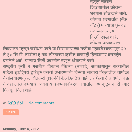
म्हणून सातारा
जिल्हयातील कोयना
धरणास ओळखले जाते.
कोयना धरणातील (बँक
वॉटर) पाण्याचा फुगवटा
जवळजवळ ८५
कि.मी.एवढा आहे.
कोयना जलाशयास
शिवसागर म्हणून संबोधले जाते.या शिवसागराच्या नजीक महाबळेश्वरपासून २५
ते ३० कि.मी. तापोळा हे गाव डोंगराच्या कुशीत बारमाही हिरव्यागार वनराईत
दडलेले आहे. यालाच 'मिनी काश्मीर' म्हणून ओळखले जाते.
राष्ट्रीय कृषी व ग्रामीण विकास बँकेच्या (नाबार्ड) सहकार्यातून राज्यातील
पहिला इकोऍ़ग्रो टुरिझम कंपनी उभारण्याची किमया सातारा जिल्हातील तापोळा
येथील धरणग्रस्त शेतकरी युवकांनी केली.एवढेच नाही तर गेल्या दीड वर्षात नऊ
ते दहा लाख रुपयांचा व्यवसाय करण्याबरोबरच गावातील २५ कुटुंबाना रोजगार
मिळवून दिला आहे.
at
6:00 AM
No comments:
Share
Monday, June 4, 2012