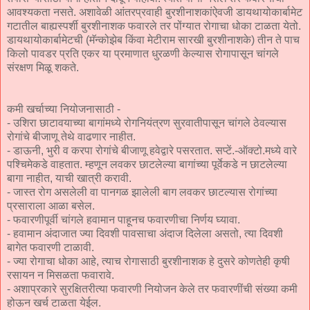
आवश्‍यकता नसते. अशावेळी आंतरप्रवाही बुरशीनाशकांऐवजी डायथायोकार्बामेट
गटातील बाह्यस्पर्शी बुरशीनाशक फवारले तर पोंग्यात रोगाचा धोका टाळता येतो.
डायथायोकार्बामेटची (मॅन्कोझेब किंवा मेटीराम सारखी बुरशीनाशके) तीन ते पाच
किलो पावडर प्रति एकर या प्रमाणात धुरळणी केल्यास रोगापासून चांगले
संरक्षण मिळू शकते.
कमी खर्चाच्या नियोजनासाठी -
- उशिरा छाटावयाच्या बागांमध्ये रोगनियंत्रण सुरवातीपासून चांगले ठेवल्यास
रोगांचे बीजाणू तेथे वाढणार नाहीत.
- डाऊनी, भुरी व करपा रोगांचे बीजाणू हवेद्वारे पसरतात. सप्टें.-ऑक्‍टो.मध्ये वारे
पश्‍चिमेकडे वाहतात. म्हणून लवकर छाटलेल्या बागांच्या पूर्वेकडे न छाटलेल्या
बागा नाहीत, याची खात्री करावी.
- जास्त रोग असलेली वा पानगळ झालेली बाग लवकर छाटल्यास रोगांच्या
प्रसाराला आळा बसेल.
- फवारणीपूर्वी चांगले हवामान पाहूनच फवारणीचा निर्णय घ्यावा.
- हवामान अंदाजात ज्या दिवशी पावसाचा अंदाज दिलेला असतो, त्या दिवशी
बागेत फवारणी टाळावी.
- ज्या रोगाचा धोका आहे, त्याच रोगासाठी बुरशीनाशक हे दुसरे कोणतेही कृषी
रसायन न मिसळता फवारावे.
- अशाप्रकारे सुरक्षितरीत्या फवारणी नियोजन केले तर फवारणींची संख्या कमी
होऊन खर्च टाळता येईल.