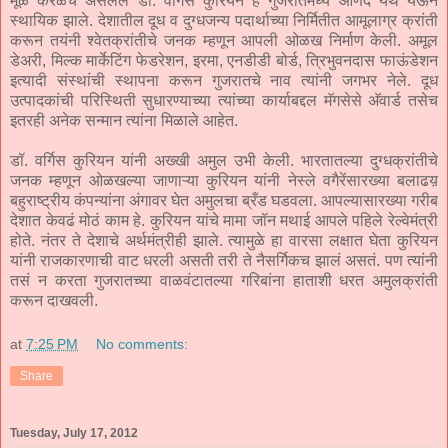
मूळ केरळचे असलेले डॉ. वर्गिस कुरियन हे गुजरातमध्ये आणंद येथे येऊन
स्थायिक झाले. देशातील दूध व दुग्धजन्य पदार्थाच्या निर्मितीत आमूलाग्र क्रांती
करून तयंनी श्वेतक्रांतीचे जनक म्हणून आपली ओळख निर्माण केली. अमूल
डेअरी, मिल्क मार्केटिंग फेडरेशन, इरमा, एनडीडी बोर्ड, त्रिभुवनदास फाऊंडेशन
इत्यादी संस्थांची स्थापना करून गुजरातचे नाव त्यांनी जगभर नेले. दूध
उत्पादकांची परिस्थिती सुधारण्याच्या त्यांच्या कार्याबद्दल मॅगसेसे अ‍ॅवार्ड तसेच
इतरही अनेक सन्मान त्यांना मिळाले आहेत.
डॉ. वर्गिस कुरियन यांनी अख्खी अमुल उभी केली. भारतातल्या दुग्धक्रांतीचे
जनक म्हणून ओळखल्या जाणाऱ्या कुरियन यांनी नेस्ले वगैरेंसारख्या बलाढय़
बहुराष्ट्रीय कंपन्यांना अंगावर घेत अमुलचा ब्रँड घडवला. आपल्यासारख्या गरीब
देशात केवढं मोठं काम हे. कुरियन यांचे मामा जॉन मथाई आपले पहिले रेल्वेमंत्री
होते. नंतर ते देशाचे अर्थमंत्रीही झाले. त्यामुळे हा वारसा लक्षात घेता कुरियन
यांनी राजकारणाची वाट धरली असती तरी ते नैसर्गिकच झालं असतं. पण त्यांनी
तसं न करता गुजरातच्या वाळवंटातल्या गरिबांना हाताशी धरत अमुलक्रांती
करून दाखवली.
at
7:25 PM
No comments:
Share
Tuesday, July 17, 2012