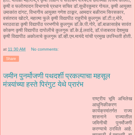
होते. यावेळी महाराष्ट्र कृषी शिक्षण व संशोधन परिषदचे उपाध्यक्ष विजय कोलते,
कृषी व फलोत्पादन विभागाचे प्रधान सचिव डॉ.सुधीरकुमार गोयल, कृषी आयुक्त
उमाकांत दांगट, विभागीय आयुक्त गणेश ठाकूर, आमदार बळीराम सिरसकार,
वसंतराव खोटरे, महात्मा फुले कृषी विद्यापीठ राहुरीचे कुलगुरू डॉ.टी.ए.मोरे,
मराठवाडा कृषी विद्यापीठ परभणीचे कुलगुरू डॉ.के.पी.गोरे, डॉ.बाळासाहेब सावंत
कोकण कृषी विद्यापीठ दापोलीचे कुलगुरू डॉ.के.ई.लवांदे, डॉ.पंजाबराव देशमुख
कृषी विद्यापीठ अकोलाचे कुलगुरू डॉ.व्ही.एम.मायंदे यांची प्रमुख उपस्थिती होती.
at
11:30 AM
No comments:
Share
जमीन पुनर्मोजणी पथदर्शी प्रकल्पाचा महसूल
मंत्र्यांच्या हस्ते पिरंगुट येथे प्रारंभ
राष्ट्रीय भूमि अभिलेख
आधुनिकीकरण
कार्यक्रमांतर्गत राज्य
शासनाने राज्यातील
जमिनीची पुनर्मोजणी
करण्याचे ठरविले आहे.
त्यासाठी ई-महाभूमी हा