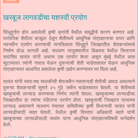
Share
खरबूज लागवडीचा यशस्वी प्रयोग
सिंधुदुर्गात होत असलेली कृषी क्रांती येथील समृद्धीचे कारण बनणार आहे.
पारंपरिक शेतीला बाजूला ठेवून शेतीमध्ये आधुनिक तंत्रज्ञानाचा वापर आणि
नवनवीन प्रयोग करण्याची मानसिकता सिंधुदुर्ग जिल्ह्यातील शेतकऱ्यांमध्ये
निर्माण होऊ लागली आहे. मालवण तालुक्यातील बिळवस येथील सिताराम
सदाशिव सावंत यांनी असाच एक प्रयोग केला असून मुंबई येथील काम
सुटल्यावर त्यांनी गावात येऊन दुसऱ्याची शेती भाडेतत्वावर घेऊन आधुनिक
तंत्रज्ञानावर आधारित असलेला कृषी उद्योग करण्यावर भर दिला आहे.
सावंत यांनी स्वतःच्या मालकीची शेतजमीन नसतानाही शेतीची आवड असल्याने
दुसऱ्या शेतकऱ्याची सुमारे २५ गुंठे जमीन भाडेतत्वावर घेतली. या शेतीमध्ये
खरबुजाची लागवड करण्याचा निर्णय त्यांनी घेतला. खरबुजाच्या लागवडीचा
जिल्ह्यातील हा त्यांचा पहिलाच प्रयोग होता. खरबुजाची जिल्ह्यात प्रथमच
लागवड असल्याने मालवण पंचायत समितीच्या कृषी विभागाची सावंत यांनी
लागवडीसाठी मदत घेतली. येथील कृषी विस्तार अधिकारी मदने यांनी
खरबुजाच्या लागवडीसाठी सावंत यांना आधुनिक तंत्रज्ञानाविषयी मार्गदर्शन
केले.
at
7:00 AM
No comments: