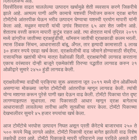
दिशादर्शकच आहे.
दिवसेंदिवस वाढत चाललेल्या उत्पादन खर्चामुळे शेती व्यवसाय करणे जिकरीचे
झाले आहे. अत्यल्प पाणी आणि कामाचे यशस्वी नियोजन करून द्राक्ष बागेत
टोमॅटोचे आंतरपीक घेऊन भरीव उत्पादन घेण्याचा यशस्वी प्रयोग मापारी यांनी
केला आहे. मधुकर मापारी यांची उगांव शिवारात ६५ आर शेत जमीन आहे.
शेतातच वस्ती करून मापारी कुटुंब राहत आहे. त्या क्षेत्रात मार्च एप्रिल २०११
मध्ये डांग्रीज जातीच्या द्राक्षहुंडीची, थॉमसन जातीची द्राक्षकाडी कलम भरली.
त्यास ठिंबक सिंचन, आधारासाठी बांबू, अँगल, तार इत्यादी कामासाठी ६ लाख
३० हजार रुपये एवढा खर्च केला. द्राक्षवेलीची वाढ जोमाने होण्यासाठी सेंद्रीय,
रासायनिक खतांची योग्य मात्रा वेळोवळी दिली. द्राक्षबागेची लागवड करताना
एकाच वरंब्यावर दोन्ही बाजूने एकमेकांशी तिरप्या पद्धतीत लागवड करुन २१
ओळीद्वारे सुमारे २४५० हुंडी लागवड केली.
द्राक्षवेलीच्या वाढीची प्रक्रिया सुरू असताना जून २०११ मध्ये दोन ओळींमध्ये
असणाऱ्या मोकळ्या जागेत टोमॅटोची आंतरपीक म्हणून लागवड केली. त्यांची
योग्य मशागत करून पुरेसे पाणी खत देऊन वाढ केली. टोमॅटो पिकाचा पोत दृष्ट
लागण्याइतपत सुधारला. त्या पिकासाठी आधार म्हणून द्राक्ष बागेलाच
आधारासाठी लावलेल्या तारीचा आणि सुतळीचा वापर केला. टोमॅटो पिकाच्या
देखभालीवर सुमारे ४५ हजार रुपयांचा खर्च केला.
आज टोमॅटोचे भरघोस उत्पादन निघत असून प्रती कॅरेटचे बाजारभाव २५० ते
५०० रूपये मिळू लागले आहेत. टोमॅटो पिकाची द्राक्ष बागेत झालेली वाढ विशेष
लक्षवेधी ठरत आहे. टोमॅटो पिकाकडे मापरी परिवाराने लक्ष पुरविले असले तरी