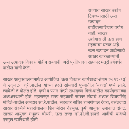
राज्यात साखर उद्योग
टिकण्यासाठी ऊस
उत्पादन
वाढीवल्याशिवाय पर्याय
नाही. साखर
उद्योगासाठी ऊस हाच
महत्वाचा घटक आहे.
ऊस उत्पादन वाढीसाठी
साखर कारखान्यांनी
ऊस उत्पादक विकास मोहीम राबवावी, असे प्रतिपादन सहकार मंत्री हर्षवर्धन
पाटील यांनी केले.
साखर आयुक्तालयामार्फत आयोजित 'ऊस विकास कार्यशाळा-हंगाम २०१२-१३'
चे उद्घाटन श्री.पाटील यांच्या हस्ते सोमवारी पुण्यातील 'यशदा' मध्ये झाले.
त्यावेळी ते बोलत होते. कृषी व पणन मंत्री राधाकृष्ण विखे-पाटील कार्यक्रमाच्या
अध्यक्षस्थानी होते. महाराष्ट्र राज्य सहकारी साखर संघाचे अध्यक्ष विजयसिंह
मोहिते-पाटील आमदार सा.रे.पाटील, सहकार सचिव राजगोपाल देवरा, वसंतदादा
साखर संस्थेचे महासंचालक शिवाजीराव देशमुख, कृषी आयुक्त उमाकांत दांगट,
साखर आयुक्त मधुकर चौधरी, ऊस तज्ज्ञ डॉ.डी.जी.हापसे आदींची यावेळी
प्रमुख उपस्थिती होती.