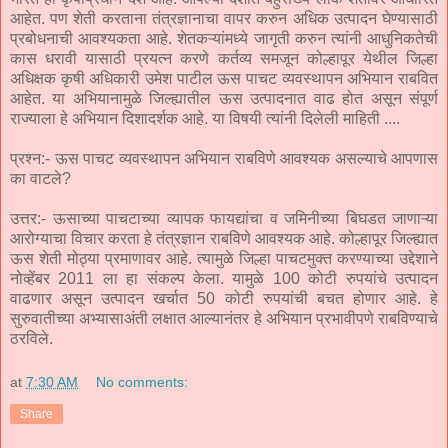
आहेत. पण शेती करताना तंत्रज्ञानाचा वापर करुन अधिक उत्पादन घेण्यासाठी
प्रबोधनाची आवश्यकता आहे. शेतकऱ्यांमध्ये जागृती करुन त्यांनी आधुनिकतेची
कास धरावी यासाठी प्रयत्न करणे कर्तव्य समजून कोल्हापूर येथील जिल्हा
अधिक्षक कृषी अधिकारी उमेश पाटील ऊस पाचट व्यवस्थापन अभियान राबवित
आहेत. या अभियानामुळे जिल्ह्यातील ऊस उत्पादनात वाढ होत असून संपूर्ण
राज्याला हे अभियान दिशादर्शक आहे. या विषयी त्यांनी दिलेली माहिती ....
प्रश्न:- ऊस पाचट व्यवस्थापन अभियान राबविणे आवश्यक असल्याचे आपणास
का वाटले?
उत्तर:- ऊसाच्या पाचटाच्या व्यापक फायद्यांचा व जमिनीच्या बिघडत जाणाऱ्या
आरोग्याचा विचार करता हे तंत्रज्ञान राबविणे आवश्यक आहे. कोल्हापूर जिल्ह्यात
ऊस शेती मोठ्या प्रमाणावर आहे. त्यामुळे जिल्हा पाचटमुक्त करण्याच्या उद्देशाने
नोव्हेंबर 2011 ला हा संकल्प केला. यामुळे 100 कोटी रुपयांचे उत्पादन
वाढणार असून उत्पादन खर्चात 50 कोटी रुपयांची बचत होणार आहे. हे
सुरुवातीच्या अभ्यासाअंती लक्षात आल्यानंतर हे अभियान प्रभावीपणे राबविण्याचे
ठरविले.
at
7:30 AM
No comments:
Share