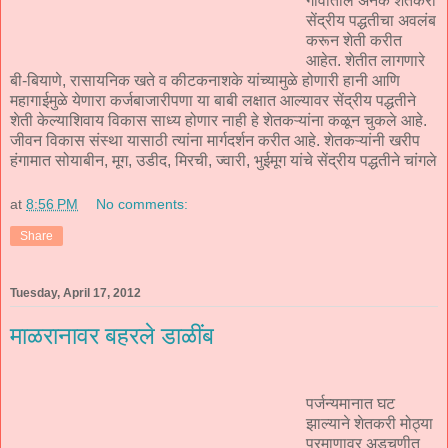
गावातील अनेक शेतकरी
सेंद्रीय पद्धतीचा अवलंब
करून शेती करीत
आहेत. शेतीत लागणारे
बी-बियाणे, रासायनिक खते व कीटकनाशके यांच्यामुळे होणारी हानी आणि
महागाईमुळे येणारा कर्जबाजारीपणा या बाबी लक्षात आल्यावर सेंद्रीय पद्धतीने
शेती केल्याशिवाय विकास साध्य होणार नाही हे शेतकऱ्यांना कळून चुकले आहे.
जीवन विकास संस्था यासाठी त्यांना मार्गदर्शन करीत आहे. शेतकऱ्यांनी खरीप
हंगामात सोयाबीन, मूग, उडीद, मिरची, ज्‍वारी, भुईमूग यांचे सेंद्रीय पद्धतीने चांगले
at
8:56 PM
No comments:
Share
Tuesday, April 17, 2012
माळरानावर बहरले डाळींब
पर्जन्यमानात घट
झाल्याने शेतकरी मोठ्या
प्रमाणावर अडचणीत