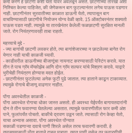
कमी करणे हे छाटणी कशी घेता यावर अवलंबून असते. छाटणीच्या तारखा अशा
निश्‍चित केल्या पाहिजेत, की जेणेकरून बाग फुटल्यानंतर लगेच पाऊस पडणार
नाही. छाटणीनंतर सुरवातीच्या काळात डाऊनी येतो, त्यापासून बाग
वाचविण्यासाठी छाटणीचे नियोजन योग्य वेळी व्हावे. 15 ऑक्‍टोबरनंतर शक्‍यतो
पाऊस पडत नाही. त्यामुळे या तारखेनंतर केलेली फळछाटणी सुरक्षित मानली
जाते. रोग नियंत्रणावरही ताबा राहतो.
महत्त्वाचे मुद्दे -
- ज्या बागांची छाटणी लवकर होते, त्या बागांशेजारच्या न छाटलेल्या बागेत रोग
येणार नाही याची काळजी घ्यावी.
- काडीवरील डाऊनीच्या बीजाणूंचा नायनाट करण्यासाठी पेस्टिंग करावे. यात
तीन ते पाच ग्रॅम मॅन्कोझेब आणि दोन ग्रॅम सल्फर यांचे मिश्रण करावे. याद्वारे
भुरीचेही नियंत्रण होण्यास मदत होईल.
- छाटणीनंतर फुटलेल्या अनेक फुटी पुढे जातात. त्या हाताने काढून टाकाव्यात.
त्यामुळे रोगाचे बीजाणू वाढणार नाहीत.
पोंगा अवस्थेतील काळजी -
पोंगा अवस्थेत रोगाचा धोका जास्त असतो. ही अवस्था येईपर्यंत बागायतदारांनी
दोन ते तीन फवारण्या घेतलेल्या असतात. त्यामुळे फवारणीतील फार कमी अंश
पाने, फुलांपर्यंत पोचतो. बाकीचे द्रावण उडून जाते. त्यासाठी रोग केव्हा येतो,
याचा अभ्यास असावा. पोंगा अवस्थेत पोंग्यात
सकाळी पडणाऱ्या दवाचे पाणी शिरले असेल तरच फवारणी करावी. हे
तपासण्यासाठी पोंगा हाताने दाबून पाहावा. त्यात पाणी नसेल तर फवारणीची