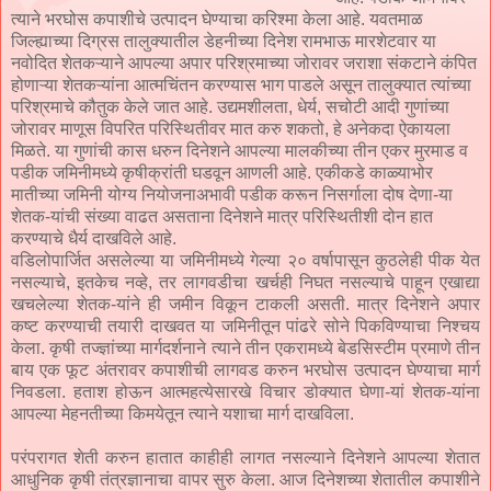
त्याने भरघोस कपाशीचे उत्पादन घेण्याचा करिश्मा केला आहे. यवतमाळ
जिल्ह्याच्या दिग्रस तालुक्यातील डेहनीच्या दिनेश रामभाऊ मारशेटवार या
नवोदित शेतकऱ्याने आपल्या अपार परिश्रमाच्या जोरावर जराशा संकटाने कंपित
होणाऱ्या शेतकऱ्यांना आत्मचिंतन करण्यास भाग पाडले असून तालुक्यात त्यांच्या
परिश्रमाचे कौतुक केले जात आहे. उद्यमशीलता, धेर्य, सचोटी आदी गुणांच्या
जोरावर माणूस विपरित परिस्थितीवर मात करु शकतो, हे अनेकदा ऐकायला
मिळते. या गुणांची कास धरुन दिनेशने आपल्या मालकीच्या तीन एकर मुरमाड व
पडीक जमिनीमध्ये कृषीक्रांती घडवून आणली आहे. एकीकडे काळ्याभोर
मातीच्या जमिनी योग्य नियोजनाअभावी पडीक करून निसर्गाला दोष देणा-या
शेतक-यांची संख्या वाढत असताना दिनेशने मात्र परिस्थितीशी दोन हात
करण्याचे धैर्य दाखविले आहे.
वडिलोपार्जित असलेल्या या जमिनीमध्ये गेल्या २० वर्षापासून कुठलेही पीक येत
नसल्याचे, इतकेच नव्हे, तर लागवडीचा खर्चही निघत नसल्याचे पाहून एखाद्या
खचलेल्या शेतक-यांने ही जमीन विकून टाकली असती. मात्र दिनेशने अपार
कष्ट करण्याची तयारी दाखवत या जमिनीतून पांढरे सोने पिकविण्याचा निश्चय
केला. कृषी तज्ज्ञांच्या मार्गदर्शनाने त्याने तीन एकरामध्ये बेडसिस्टीम प्रमाणे तीन
बाय एक फूट अंतरावर कपाशीची लागवड करुन भरघोस उत्पादन घेण्याचा मार्ग
निवडला. हताश होऊन आत्महत्येसारखे विचार डोक्यात घेणा-यां शेतक-यांना
आपल्या मेहनतीच्या किमयेतून त्याने यशाचा मार्ग दाखविला.
परंपरागत शेती करुन हातात काहीही लागत नसल्याने दिनेशने आपल्या शेतात
आधुनिक कृषी तंत्रज्ञानाचा वापर सुरु केला. आज दिनेशच्या शेतातील कपाशीने