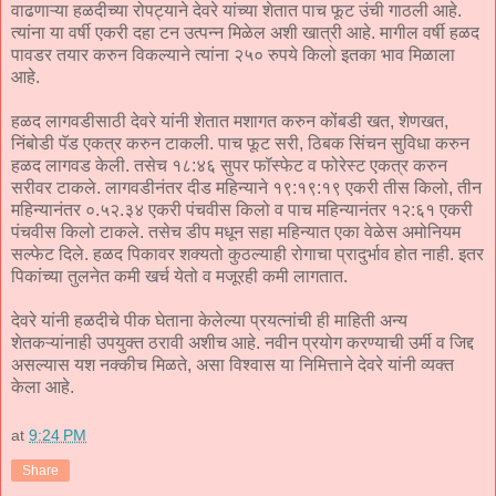
वाढणाऱ्या हळदीच्या रोपट्याने देवरे यांच्या शेतात पाच फूट उंची गाठली आहे.
त्यांना या वर्षी एकरी दहा टन उत्पन्न मिळेल अशी खात्री आहे. मागील वर्षी हळद
पावडर तयार करुन विकल्याने त्यांना २५० रुपये किलो इतका भाव मिळाला
आहे.
हळद लागवडीसाठी देवरे यांनी शेतात मशागत करुन कोंबडी खत, शेणखत,
निंबोडी पॅड एकत्र करुन टाकली. पाच फूट सरी, ठिबक सिंचन सुविधा करुन
हळद लागवड केली. तसेच १८:४६ सुपर फॉस्फेट व फोरेस्ट एकत्र करुन
सरीवर टाकले. लागवडीनंतर दीड महिन्याने १९:१९:१९ एकरी तीस किलो, तीन
महिन्यानंतर ०.५२.३४ एकरी पंचवीस किलो व पाच महिन्यानंतर १२:६१ एकरी
पंचवीस किलो टाकले. तसेच डीप मधून सहा महिन्यात एका वेळेस अमोनियम
सल्फेट दिले. हळद पिकावर शक्यतो कुठल्याही रोगाचा प्रादुर्भाव होत नाही. इतर
पिकांच्या तुलनेत कमी खर्च येतो व मजूरही कमी लागतात.
देवरे यांनी हळदीचे पीक घेताना केलेल्या प्रयत्नांची ही माहिती अन्य
शेतकऱ्यांनाही उपयुक्त ठरावी अशीच आहे. नवीन प्रयोग करण्याची उर्मी व जिद्द
असल्यास यश नक्कीच मिळते, असा विश्वास या निमित्ताने देवरे यांनी व्यक्त
केला आहे.
at
9:24 PM
Share