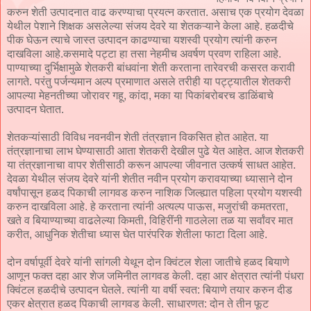
करुन शेती उत्पादनात वाढ करण्याचा प्रयत्न करतात. असाच एक प्रयोग देवळा
येथील पेशाने शिक्षक असलेल्या संजय देवरे या शेतकऱ्याने केला आहे. हळदीचे
पीक घेऊन त्याचे जास्त उत्पादन काढण्याचा यशस्वी प्रयोग त्यांनी करुन
दाखविला आहे.कसमादे पट्टा हा तसा नेहमीच अवर्षण प्रवण राहिला आहे.
पाण्याच्या दुर्भिक्षामुळे शेतकरी बांधवांना शेती करताना तारेवरची कसरत करावी
लागते. परंतु पर्जन्यमान अल्प प्रमाणात असले तरीही या पट्ट्यातील शेतकरी
आपल्या मेहनतीच्या जोरावर गहू, कांदा, मका या पिकांबरोबरच डाळिंबाचे
उत्पादन घेतात.
शेतकऱ्यांसाठी विविध नवनवीन शेती तंत्रज्ञान विकसित होत आहेत. या
तंत्रज्ञानाचा लाभ घेण्यासाठी आता शेतकरी देखील पुढे येत आहेत. आज शेतकरी
या तंत्रज्ञानाचा वापर शेतीसाठी करून आपल्या जीवनात उत्कर्ष साधत आहेत.
देवळा येथील संजय देवरे यांनी शेतीत नवीन प्रयोग करावयाच्या ध्यासाने दोन
वर्षांपासून हळद पिकाची लागवड करुन नाशिक जिल्ह्यात पहिला प्रयोग यशस्वी
करुन दाखविला आहे. हे करताना त्यांनी अत्यल्प पाऊस, मजुरांची कमतरता,
खते व बियाण्याच्या वाढलेल्या किमती, विहिरींनी गाठलेला तळ या सर्वांवर मात
करीत, आधुनिक शेतीचा ध्यास घेत पारंपरिक शेतीला फाटा दिला आहे.
दोन वर्षापूर्वी देवरे यांनी सांगली येथून दोन क्विंटल शेला जातीचे हळद बियाणे
आणून फक्त दहा आर शेज जमिनीत लागवड केली. दहा आर क्षेत्रात त्यांनी पंधरा
क्विंटल हळदीचे उत्पादन घेतले. त्यांनी या वर्षी स्वत: बियाणे तयार करुन दीड
एकर क्षेत्रात हळद पिकाची लागवड केली. साधारणत: दोन ते तीन फूट