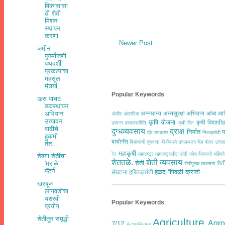
विकासासा
ठी शेती
मिशन
स्थापन
करणा...
Newer Post
जमीन
पुनर्मोजणी
पथदर्शी
प्रकल्पाचा
महसूल
मंत्र्यां...
Popular Keywords
ऊस पाचट
व्यवस्थापन
अभियान
अन्नधान्य
अन्नसुरक्षा अभियान
आंबा
आद
अंजीर
अंतरपिक
उत्पादन
कृषि योजना
कृषी विद्यापी
उत्पन्न बाजारसमिति
कृषी दिन
वाढीचे
दुग्धव्यवसाय
द्राक्ष
निर्यात
प
दॅट उपकरण
निलक्रांती
हुकमी
बायोगॅस
बियाणांची गुणवत्ता
बी-बियाणे उपलब्धता
बैल पोळा उत्
तंत...
महाकृषी
रेन
महाराष्ट्र
महाराष्ट्रातील शेती कोण पिकवतो
महिको
शेवगा शेतीचा
शेततळे.
शेती व्यवसाय
शेती
'मराळे'
शेत
शेतीपूरक व्यवसाय
पॅटर्न
हळद
“पिवळी क्रांती
संघटना
हरितक्रांती
खरबूज
लागवडीचा
यशस्वी
Popular Keywords
प्रयोग
शेतीतून समृद्धी
Agriculture
Agr
7/12
Acts/Rules