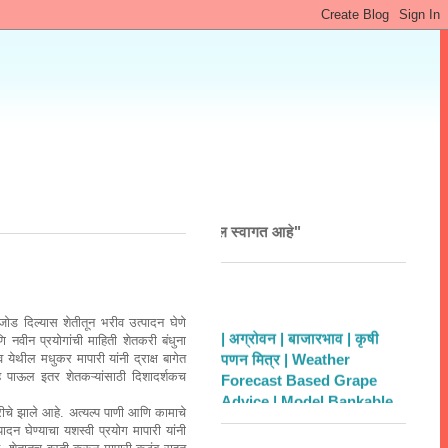
KRUSHI" "महाकृषि मध्ये आपल स्वागत आहे"
 जोड दिल्यास शेतीतून भरीव उत्पादन घेणे
| अग्रोवन |
बाजारभाव |
कृषी
 नवीन प्रयोगांची माहिती शेतकरी बंधुना
पणन मित्र |
Weather
 येथील मधुकर मापारी यांनी द्राक्ष बागेत
Forecast Based Grape
हे पाऊल इतर शेतकऱ्यांसाठी दिशादर्शकच
Advice |
Model Bankable
Projects |
ACABC
रीचे झाले आहे. अत्यल्प पाणी आणि कामाचे
दन घेण्याचा यशस्वी प्रयोग मापारी यांनी