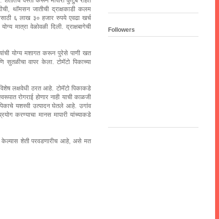
 शेतातच वस्ती करून मापारी कुटुंब राहत
्षहुंडीची, थॉमसन जातीची द्राक्षकाडी कलम
मासाठी ६ लाख ३० हजार रुपये एवढा खर्च
योग्य मात्रा वेळोवळी दिली. द्राक्षबागेची
Followers
्यांची योग्य मशागत करून पुरेसे पाणी खत
णि सुतळीचा वापर केला. टोमॅटो पिकाच्या
िशेष लक्षवेधी ठरत आहे. टोमॅटो पिकाकडे
ी स्वरूपात रोगराई होणार नाही याची काळजी
ो पिकाचे यशस्वी उत्पादन घेतले आहे. उगांव
्रयोग करण्याचा मानस मापारी यांच्याकडे
लंब केल्यास शेती परवडणारीच आहे, असे मत