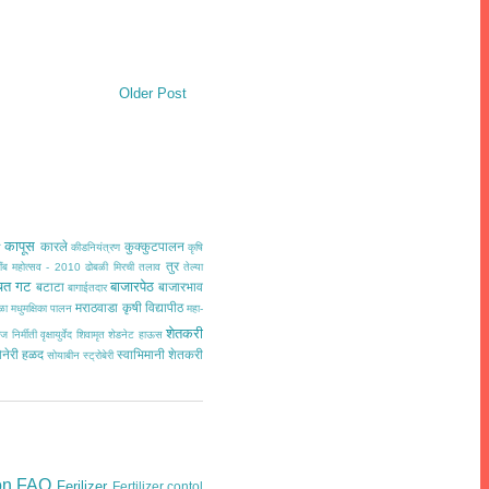
Older Post
कापूस
कारले
कुक्कुटपालन
त
कीडनियंत्रण
कृषि
तुर
ींब महोत्सव - 2010
ढोबळी मिरची
तलाव
तेल्या
चत गट
बाजारपेठ
बटाटा
बाजारभाव
बागाईतदार
मराठवाडा कृषी विद्यापीठ
ळा
मधुमक्षिका पालन
महा-
शेतकरी
ज निर्मीती
वृक्षायुर्वेद
शिवामृत
शेडनेट हाऊस
ोनेरी हळद
स्वाभिमानी शेतकरी
सोयाबीन
स्ट्रोबेरी
on
FAO
Ferilizer
Fertilizer contol