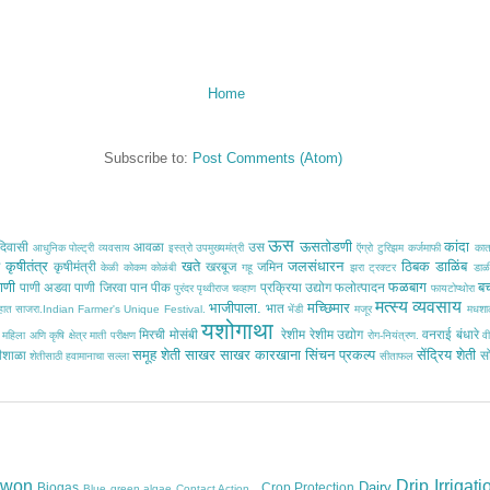
Home
Subscribe to:
Post Comments (Atom)
ऊस
ऊसतोडणी
कांदा
िवासी
आवळा
उस
आधुनिक पोल्ट्री व्यवसाय
इस्त्रो
उपमुख्यमंत्री
ऍग्रो टुरिझम
कर्जमाफी
का
कृषीतंत्र
खते
जलसंधारन
ठिबक
डाळिंब
ठ
कृषीमंत्री
खरबूज
जमिन
केळी
कोकम
कोळंबी
गहू
झरा
ट्रक्टर
डाळ
ाणी
फळबाग
ब
पाणी अडवा
पाणी जिरवा
पान
पीक
प्रक्रिया उद्योग
फलोत्पादन
पुरंदर
पृथ्वीराज चव्हाण
फायटोप्थोरा
मत्स्य व्यवसाय
भाजीपाला.
मच्छिमार
भात
साहात साजरा.Indian Farmer's Unique Festival.
भेंडी
मजूर
मधशा
यशोगाथा
मिरची
मोसंबी
रेशीम
रेशीम उद्योग
वनराई बंधारे
महिला अणि कृषि क्षेत्र
माती परीक्षण
रोग-नियंत्रण.
वी
समूह शेती
साखर
साखर कारखाना
सिंचन प्रकल्प
सेंद्रिय शेती
ीशाळा
स
शेतीसाठी हवामानाचा सल्ला
सीताफल
owon
Drip Irrigati
Dairy
Biogas
Crop Protection
Blue green algae
Contact Action .