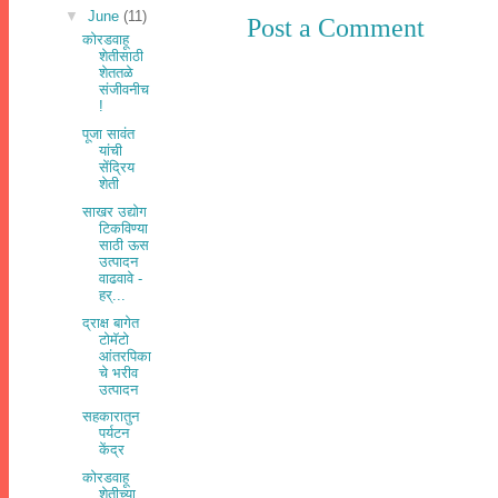
▼
June
(11)
Post a Comment
कोरडवाहू
शेतीसाठी
शेततळे
संजीवनीच
!
पूजा सावंत
यांची
सेंद्रिय
शेती
साखर उद्योग
टिकविण्या
साठी ऊस
उत्पादन
वाढवावे -
हर्...
द्राक्ष बागेत
टोमॅटो
आंतरपिका
चे भरीव
उत्पादन
सहकारातुन
पर्यटन
केंद्र
कोरडवाहू
शेतीच्या