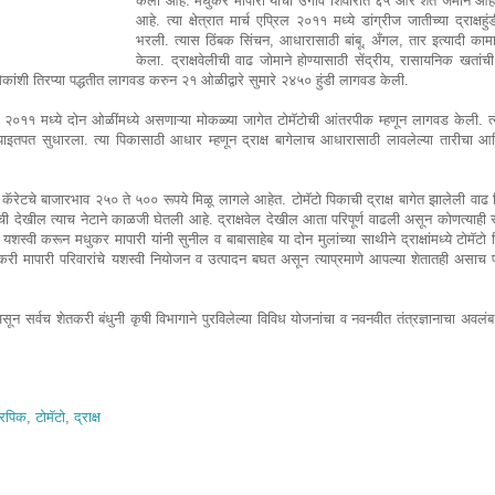
केला आहे. मधुकर मापारी यांची उगांव शिवारात ६५ आर शेत जमीन आहे.
आहे. त्या क्षेत्रात मार्च एप्रिल २०११ मध्ये डांग्रीज जातीच्या द्राक
भरली. त्यास ठिंबक सिंचन, आधारासाठी बांबू, अँगल, तार इत्यादी का
केला. द्राक्षवेलीची वाढ जोमाने होण्यासाठी सेंद्रीय, रासायनिक खतांची 
ेकांशी तिरप्या पद्धतीत लागवड करुन २१ ओळीद्वारे सुमारे २४५० हुंडी लागवड केली.
जून २०११ मध्ये दोन ओळींमध्ये असणाऱ्या मोकळ्या जागेत टोमॅटोची आंतरपीक म्हणून लागवड केली. त
्याइतपत सुधारला. त्या पिकासाठी आधार म्हणून द्राक्ष बागेलाच आधारासाठी लावलेल्या तारीचा आ
रेटचे बाजारभाव २५० ते ५०० रूपये मिळू लागले आहेत. टोमॅटो पिकाची द्राक्ष बागेत झालेली वाढ व
ेलीची देखील त्याच नेटाने काळजी घेतली आहे. द्राक्षवेल देखील आता परिपूर्ण वाढली असून कोणत्याह
न यशस्वी करून मधुकर मापारी यांनी सुनील व बाबासाहेब या दोन मुलांच्या साथीने द्राक्षांमध्ये टोमॅट
री मापारी परिवारांचे यशस्वी नियोजन व उत्पादन बघत असून त्याप्रमाणे आपल्या शेतातही असाच प
 असून सर्वच शेतकरी बंधुनी कृषी विभागाने पुरविलेल्या विविध योजनांचा व नवनवीत तंत्रज्ञानाचा अव
रपिक
,
टोमॅटो
,
द्राक्ष