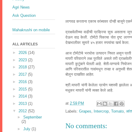
Agri News
Ask Question
लागवड करताना एकाच वरंब्यावर दोन्ही बाजूने एकम
Mahakrushi on mobile
द्राक्षवेलीच्या वाढीची प्रक्रिया सुरू असताना 
देऊन वाढ केली. टोमॅटो पिकाचा पोत दृष्ट लागण
देखभालीवर सुमारे ४५ हजार रुपयांचा खर्च केला.
ALL ARTICLES
►
2026
(14)
आज टोमॅटोचे भरघोस उत्पादन निघत असून प्रती कॅ
मापरी परिवाराने लक्ष पुरविले असले तरी द्राक्षव
►
2023
(2)
मापारी कुटुंबाने घेतली आहे. शेती-पाण्याचे नियोज
►
2018
(27)
आणि परिसरातील गावांमधून तज्ज्ञ व अनुभवी शेतक
बोलून दाखवित आहेत.
►
2017
(5)
►
2016
(3)
श्री.मापारी यांनी केलेला प्रयोग यशस्वी झालेला
►
2015
(5)
मधुकर मापारी यांनी व्यक्त केले आहे.
►
2014
(3)
at
2:59 PM
►
2013
(1)
▼
2012
(52)
Labels:
Grapes
,
Intercrop
,
Tomato
,
आंत
►
September
(2)
No comments:
►
July
(1)