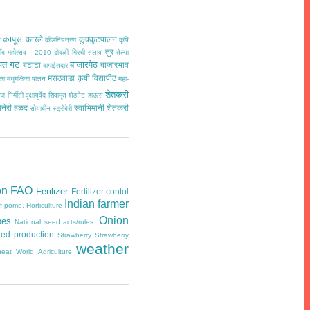
कापूस
कारले
कुक्कुटपालन
त
कीडनियंत्रण
कृषि
तुर
ींब महोत्सव - 2010
ढोबळी मिरची
तलाव
तेल्या
चत गट
बाजारपेठ
बटाटा
बाजारभाव
बागाईतदार
मराठवाडा कृषी विद्यापीठ
ळा
मधुमक्षिका पालन
महा-
शेतकरी
ज निर्मीती
वृक्षायुर्वेद
शिवामृत
शेडनेट हाऊस
ोनेरी हळद
स्वाभिमानी शेतकरी
सोयाबीन
स्ट्रोबेरी
on
FAO
Ferilizer
Fertilizer contol
Indian farmer
of pome.
Horticulture
Onion
pes
National seed acts/rules.
ed production
Strawberry
Strawberry
weather
eat
World Agriculture