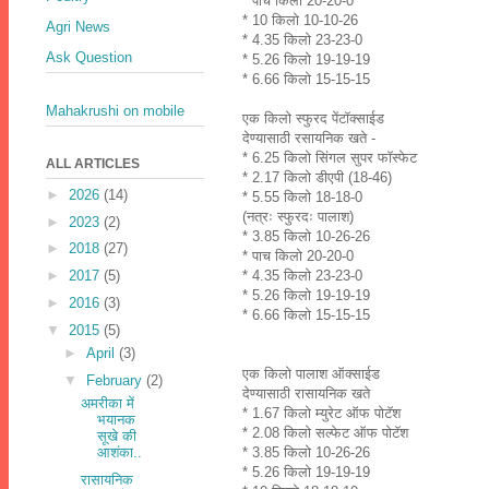
* पाच किलो 20-20-0
* 10 किलो 10-10-26
Agri News
* 4.35 किलो 23-23-0
Ask Question
* 5.26 किलो 19-19-19
* 6.66 किलो 15-15-15
Mahakrushi on mobile
एक किलो स्फुरद पेंटॉक्साईड
देण्यासाठी रसायनिक खते -
* 6.25 किलो सिंगल सुपर फॉस्फेट
ALL ARTICLES
* 2.17 किलो डीएपी (18-46)
►
2026
(14)
* 5.55 किलो 18-18-0
(नत्रः स्फुरदः पालाश)
►
2023
(2)
* 3.85 किलो 10-26-26
►
2018
(27)
* पाच किलो 20-20-0
* 4.35 किलो 23-23-0
►
2017
(5)
* 5.26 किलो 19-19-19
►
2016
(3)
* 6.66 किलो 15-15-15
▼
2015
(5)
►
April
(3)
एक किलो पालाश ऑक्साईड
▼
February
(2)
देण्यासाठी रासायनिक खते
अमरीका में
* 1.67 किलो म्युरेट ऑफ पोटॅश
भयानक
* 2.08 किलो सल्फेट ऑफ पोटॅश
सूखे की
* 3.85 किलो 10-26-26
आशंका..
* 5.26 किलो 19-19-19
रासायनिक