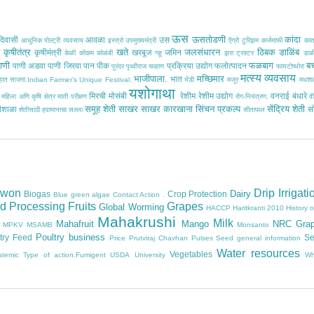
ऊस
ऊसतोडणी
कांदा
िवासी
आवळा
उस
आधुनिक पोल्ट्री व्यवसाय
इस्त्रो
उपमुख्यमंत्री
ऍग्रो टुरिझम
कर्जमाफी
का
कृषीतंत्र
खते
जलसंधारन
ठिबक
डाळिंब
ठ
कृषीमंत्री
खरबूज
जमिन
केळी
कोकम
कोळंबी
गहू
झरा
ट्रक्टर
डाळ
ाणी
फळबाग
ब
पाणी अडवा
पाणी जिरवा
पान
पीक
प्रक्रिया उद्योग
फलोत्पादन
पुरंदर
पृथ्वीराज चव्हाण
फायटोप्थोरा
मत्स्य व्यवसाय
भाजीपाला.
मच्छिमार
भात
साहात साजरा.Indian Farmer's Unique Festival.
भेंडी
मजूर
मधशा
यशोगाथा
मिरची
मोसंबी
रेशीम
रेशीम उद्योग
वनराई बंधारे
महिला अणि कृषि क्षेत्र
माती परीक्षण
रोग-नियंत्रण.
वी
समूह शेती
साखर
साखर कारखाना
सिंचन प्रकल्प
सेंद्रिय शेती
ीशाळा
स
शेतीसाठी हवामानाचा सल्ला
सीताफल
owon
Drip Irrigati
Dairy
Biogas
Crop Protection
Blue green algae
Contact Action .
d Processing
Fruits
Grapes
Global Worming
HACCP
Haritkranti 2010
History 
Mahakrushi
Milk
Mahafruit
Mango
NRC Gra
MPKV
MSAMB
Monsanto
Poultry business
try Feed
Se
Price
Prutviraj Chavhan
Pulses
Seed general information
Water resources
Vegetables
stemic
Type of action.Fumigent
USDA
University
Wh