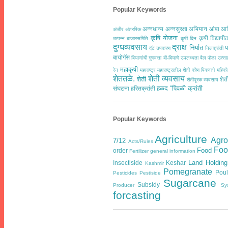
Popular Keywords
अन्नधान्य
अन्नसुरक्षा अभियान
आंबा
आद
अंजीर
अंतरपिक
कृषि योजना
कृषी विद्यापी
उत्पन्न बाजारसमिति
कृषी दिन
दुग्धव्यवसाय
द्राक्ष
निर्यात
प
दॅट उपकरण
निलक्रांती
बायोगॅस
बियाणांची गुणवत्ता
बी-बियाणे उपलब्धता
बैल पोळा उत्
महाकृषी
रेन
महाराष्ट्र
महाराष्ट्रातील शेती कोण पिकवतो
महिको
शेततळे.
शेती व्यवसाय
शेती
शेत
शेतीपूरक व्यवसाय
हळद
“पिवळी क्रांती
संघटना
हरितक्रांती
Popular Keywords
Agriculture
Agr
7/12
Acts/Rules
Foo
Food
order
Fertilizer general information
Land Holding
Insectiside
Keshar
Kashmir
Pomegranate
Poul
Pesticides
Pestiside
Sugarcane
Subsidy
Producer
Sy
forcasting