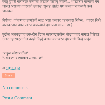
परंतु दुपारी बारानंतर उन्हाचा कडाका जाणवू शकतो... थोडाफार वाऱ्याचा वेग
जास्त असल्या कारणाने उकाडा सुसह्य होईल पण बऱ्याच भागामध्ये ऊन
जाणवेल.
विशेषतः कोकणात उष्णतेची लाट असा प्रकार पहावयास मिळेल... कारण तिथे
वातावरणात बाष्प जास्त असल्याने दमटपणा वाढला आहे.
पुढील आठवड्यात एक-दोन दिवस महाराष्ट्रातील थोड्याफार भागात विशेषतः
उत्तर महाराष्ट्रातील काही जिल्हे ढगाळ वातावरण होण्याची चिन्हे आहेत.
*राहुल रमेश पाटील*
*पर्यावरण व हवामान अभ्यासक*
at
10:05 PM
Share
No comments:
Post a Comment