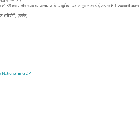
 एवढा कायम आहे.
 तो 36 हजार तीन रुपयांवर जाणार आहे. यापूर्वीच्या अंदाजानुसार दरडोई उत्पन्न 6.1 टक्‍क्‍यांनी वाढण्य
र (जीडीपी) (टक्के)
e National in GDP.