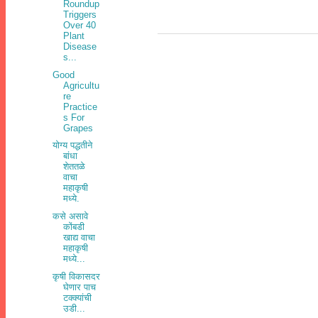
Roundup
Triggers
Over 40
Plant
Disease
s...
Good
Agricultu
re
Practice
s For
Grapes
योग्य पद्धतीने
बांधा
शेततळे
वाचा
महाकृषी
मध्ये.
कसे असावे
कोंबडी
खाद्य वाचा
महाकृषी
मध्ये...
कृषी विकासदर
घेणार पाच
टक्‍क्‍यांची
उडी...