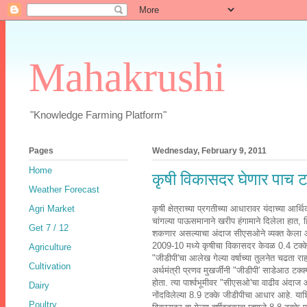
Mahakrushi
"Knowledge Farming Platform"
Pages
Wednesday, February 9, 2011
Home
कृषी विकासदर घेणार पाच टक्‍
Weather Forecast
Agri Market
कृषी क्षेत्राच्या प्रगतीच्या आधारावर यंदाच्या आ
चांगल्या पाऊसमानाने खरीप हंगामाने दिलेला हात, हिव
Get 7 / 12
शकणार असल्याचा अंदाज सीएसओने व्यक्त केला 
2009-10 मध्ये कृषीचा विकासदर केवळ 0.4 टक्के होत
Agriculture
"जीडीपी'चा आलेख गेल्या वर्षाच्या तुलनेत चढता र
Cultivation
अर्थमंत्री प्रणव मुखर्जींनी "जीडीपी' साडेआठ टक्‍क
होता. त्या पार्श्‍वभूमीवर "सीएसओ'चा वाढीव अंदाज
Dairy
नोंदविलेल्या 8.9 टक्के जीडीपीचा आधार आहे. याशिवाय
Poultry