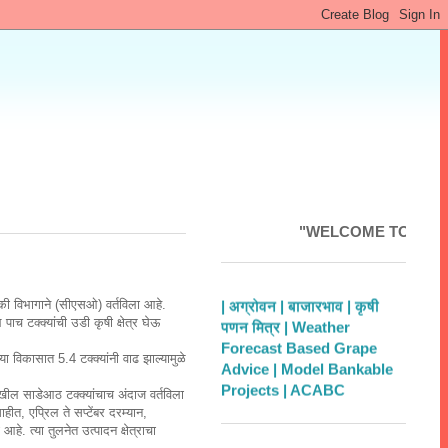
"WELCOME TO MAHAKRUS
| अग्रोवन |
बाजारभाव |
कृषी
्यिकी विभागाने (सीएसओ) वर्तविला आहे.
पणन मित्र |
Weather
ाच टक्‍क्‍यांची उडी कृषी क्षेत्र घेऊ
Forecast Based Grape
Advice |
Model Bankable
विकासात 5.4 टक्‍क्‍यांनी वाढ झाल्यामुळे
Projects |
ACABC
देखील साडेआठ टक्‍क्‍यांचाच अंदाज वर्तविला
ीत, एप्रिल ते सप्टेंबर दरम्यान,
आहे. त्या तुलनेत उत्पादन क्षेत्राचा