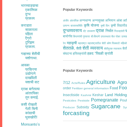
भारस्वाडय़ाचा
एकात्मिक
Popular Keywords
दुग्ध
प्रकल्प
अन्नधान्य
अन्नसुरक्षा अभियान
आंबा
आद
अंजीर
अंतरपिक
कराडात
कृषि योजना
कृषी विद्यापी
उत्पन्न बाजारसमिति
कृषी दिन
साकारला
दुग्धव्यवसाय
द्राक्ष
निर्यात
प
दॅट उपकरण
निलक्रांती
पहिला
बायोगॅस
बियाणांची गुणवत्ता
बी-बियाणे उपलब्धता
बैल पोळा उत्
ऍग्रो
टुरिझम
महाकृषी
रेन
महाराष्ट्र
महाराष्ट्रातील शेती कोण पिकवतो
महिको
प्रकल्प.
शेततळे.
शेती व्यवसाय
शेती
शेत
शेतीपूरक व्यवसाय
हळद
“पिवळी क्रांती
गव्हाच्या शेतीची
संघटना
हरितक्रांती
यशोगाथा.
आवळा
प्रक्रिया
Popular Keywords
उद्योगाने
दाखविली
Agriculture
Agr
यशाची वाट
7/12
Acts/Rules
Foo
Food
order
Fertilizer general information
द्राक्ष बागेतल्या
आंतरपिका
Land Holding
Insectiside
Keshar
Kashmir
तून कमाई.
Pomegranate
Poul
Pesticides
Pestiside
कशी रोखली
Sugarcane
Subsidy
Producer
Sy
गेली चिनी
forcasting
कांद्याची
घुसखोरी!
Monsanto’s