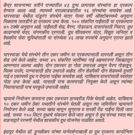
केंद्र शासनाच्या वतीने राज्यातील ४३ दुग्ध उत्पादक संस्थांना हा प्रकल्प
देण्यात आला आहे. त्यामध्ये मराठवाडय़ातील १६ संस्थांचा समावेश आहे.
भारस्वाडा येथील पांडुरंग संस्थेने मात्र गेल्या वर्षी ऑक्टोबरमध्ये अनुदान
मिळताच तातडीने हा प्रकल्प उभा केला. १०० संकरित गाईंसाठी या प्रकल्पात
७५ टक्के अनुदान आहे. गाईंसाठी शेड, वैरण, गोडाऊन, वासरांसाठी निवारा, दुध
काढण्याचे यंत्र, संगणकीय प्रणाली, दूध शीतकरण यंत्र, विद्युत जनित्र व
वैद्यकीय सेवा सुविधांसाठी या संस्थेला ४६ लाख रुपयांचे अनुदान प्राप्त झाले
आहे.
भारस्वाडा येथे संस्थेने तीन एकर जमीन या प्रकल्पासाठी वापरली असून तीन
शेड उभे केले आहेत. सध्या ४५ संकरित जातींच्या गाई अहमदनगर जिल्ह्यातून
आणण्यात आल्या आहेत. दोन एकरवर हा गोठा उभारला असून वैरण गोडावून,
मिल्क पार्लर, पाण्यासाठी हौद उभारले आहेत. तीन शेडपैकी दोन शेडमध्ये दुभती
गाई व एकामध्ये दुध न देणार्‍या गाईचा समावेश आहे. याशिवाय वासरांसाठी स्वतंत्र
गोठा उभा केला आहे. यासाठी पाच कामगारही नियुक्त केले असून त्यांच्या
निवासासाठी पाच घरकुले उभारली आहेत.
चार्‍याचे नियोजन करताना एका एकरावर हायब्रीड पिके घेतली आहेत. याशिवाय
१० एकर जमीन ठेका पध्दतीने संस्थेने घेतली असून त्या जमिनीवर चार्‍याचने
नियोजन केले आहे. सध्या खाद्य म्हणून सुग्रास व सरकी पेंड गाईंना दिली जात
आहे. सध्या १५० लिटर दुधाचे संकलन केले जात असून ते दूध संस्था स्वत:च्या
वाहनाद्वारे परभणी येथील शासकीय दूध योजनेस पाठवित असते.
इंदापूर येथील डॉ. हुनळीकर यांच्या मार्गदर्शनाखाली हा दूध प्रकल्प कार्यान्वित