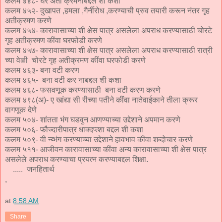
कलम ४४८- घर अती क्रमनाबद्दल शी कशा
कलम ४५२- दुखापत ,हमला ,गैर्नीरोध ,करण्याची प्रुव तयारी करून नंतर गृह
अतीक्रमण करणे
कलम ४५४- कारावासाच्या शी क्षेस पात्र असलेला अपराध करण्यासाठी चोरटे
गृह अतीक्रमण कींवा घरफोडी करणे
कलम ४५७- कारावासाच्या शी क्षेस पात्र असलेला अपराध करण्यासाठी रात्री
च्या वेळी चोरटे गृह अतीक्रमण कींवा घरफोडी करणे
कलम ४६३- बना वटी करण
कलम ४६५- बना वटी कर नाबद्दल शी कशा
कलम ४६८- फसवणूक करण्यासाठी बना वटी करण करणे
कलम ४९८(अ)- ए खांद्या सी रीच्या पतीने कींवा नातेवाईकाने तीला क्रूर
वागणूक देणे
कलम ५०४- शांतता भंग घडवुन आणण्याच्या उद्देशाने अपमान करणे
कलम ५०६- फौज्दारीपात्र धाक्दप्त्शा बद्दल शी कशा
कलम ५०९- वी न्य्भंग करण्याच्या उद्देशाने हावभाव कींवा शब्दोचार करणे
कलम ५११- आजीवन कारावासाच्या कींवा अन्य कारावासाच्या शी क्षेस पात्र
असलेले अपराध करण्याचा प्रयत्न करण्याबद्दल शिक्षा.
..... जनहितार्थ
,
at
8:58 AM
Share