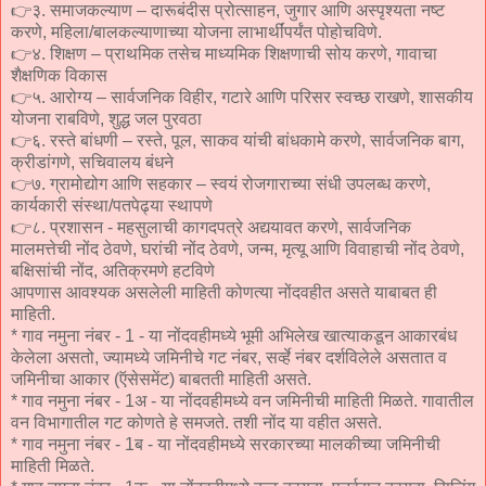
👉३. समाजकल्याण – दारूबंदीस प्रोत्साहन, जुगार आणि अस्पृश्यता नष्ट
करणे, महिला/बालकल्याणाच्या योजना लाभार्थींपर्यंत पोहोचविणे.
👉४. शिक्षण – प्राथमिक तसेच माध्यमिक शिक्षणाची सोय करणे, गावाचा
शैक्षणिक विकास
👉५. आरोग्य – सार्वजनिक विहीर, गटारे आणि परिसर स्वच्छ राखणे, शासकीय
योजना राबविणे, शुद्ध जल पुरवठा
👉६. रस्ते बांधणी – रस्ते, पूल, साकव यांची बांधकामे करणे, सार्वजनिक बाग,
क्रीडांगणे, सचिवालय बंधने
👉७. ग्रामोद्योग आणि सहकार – स्वयं रोजगाराच्या संधी उपलब्ध करणे,
कार्यकारी संस्था/पतपेढ्या स्थापणे
👉८. प्रशासन - महसुलाची कागदपत्रे अद्ययावत करणे, सार्वजनिक
मालमत्तेची नोंद ठेवणे, घरांची नोंद ठेवणे, जन्म, मृत्यू आणि विवाहाची नोंद ठेवणे,
बक्षिसांची नोंद, अतिक्रमणे हटविणे
आपणास आवश्‍यक असलेली माहिती कोणत्या नोंदवहीत असते याबाबत ही
माहिती.
* गाव नमुना नंबर - 1 - या नोंदवहीमध्ये भूमी अभिलेख खात्याकडून आकारबंध
केलेला असतो, ज्यामध्ये जमिनीचे गट नंबर, सर्व्हे नंबर दर्शविलेले असतात व
जमिनीचा आकार (ऍसेसमेंट) बाबतती माहिती असते.
* गाव नमुना नंबर - 1अ - या नोंदवहीमध्ये वन जमिनीची माहिती मिळते. गावातील
वन विभागातील गट कोणते हे समजते. तशी नोंद या वहीत असते.
* गाव नमुना नंबर - 1ब - या नोंदवहीमध्ये सरकारच्या मालकीच्या जमिनीची
माहिती मिळते.