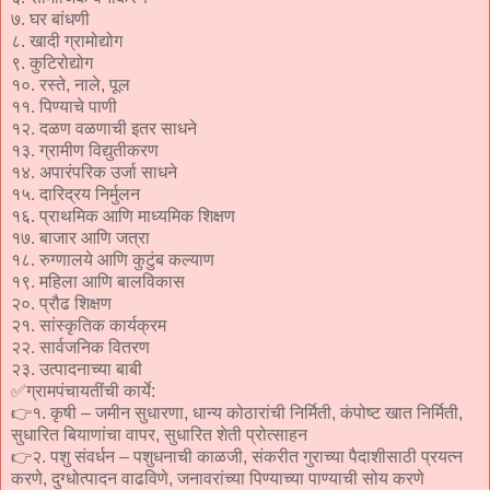
७. घर बांधणी
८. खादी ग्रामोद्योग
९. कुटिरोद्योग
१०. रस्ते, नाले, पूल
११. पिण्याचे पाणी
१२. दळण वळणाची इतर साधने
१३. ग्रामीण विद्युतीकरण
१४. अपारंपरिक उर्जा साधने
१५. दारिद्रय निर्मुलन
१६. प्राथमिक आणि माध्यमिक शिक्षण
१७. बाजार आणि जत्रा
१८. रुग्णालये आणि कुटुंब कल्याण
१९. महिला आणि बालविकास
२०. प्रौढ शिक्षण
२१. सांस्कृतिक कार्यक्रम
२२. सार्वजनिक वितरण
२३. उत्पादनाच्या बाबी
✅ग्रामपंचायतींची कार्ये:
👉१. कृषी – जमीन सुधारणा, धान्य कोठारांची निर्मिती, कंपोष्ट खात निर्मिती,
सुधारित बियाणांचा वापर, सुधारित शेती प्रोत्साहन
👉२. पशु संवर्धन – पशुधनाची काळजी, संकरीत गुराच्या पैदाशीसाठी प्रयत्न
करणे, दुग्धोत्पादन वाढविणे, जनावरांच्या पिण्याच्या पाण्याची सोय करणे