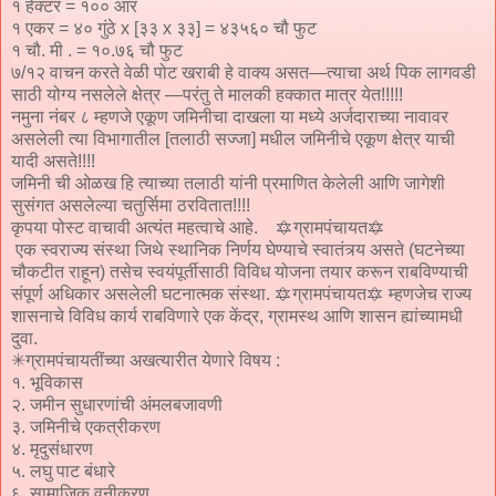
१ हेक्टर = १०० आर
१ एकर = ४० गुंठे x [३३ x ३३] = ४३५६० चौ फुट
१ चौ. मी . = १०.७६ चौ फुट
७/१२ वाचन करते वेळी पोट खराबी हे वाक्य असत—त्याचा अर्थ पिक लागवडी
साठी योग्य नसलेले क्षेत्र —परंतु ते मालकी हक्कात मात्र येत!!!!!
नमुना नंबर ८ म्हणजे एकूण जमिनीचा दाखला या मध्ये अर्जदाराच्या नावावर
असलेली त्या विभागातील [तलाठी सज्जा] मधील जमिनीचे एकूण क्षेत्र याची
यादी असते!!!!
जमिनी ची ओळख हि त्याच्या तलाठी यांनी प्रमाणित केलेली आणि जागेशी
सुसंगत असलेल्या चतुर्सिमा ठरवितात!!!!
कृपया पोस्ट वाचावी अत्यंत महत्वाचे आहे. 🔯ग्रामपंचायत🔯
एक स्वराज्य संस्था जिथे स्थानिक निर्णय घेण्याचे स्वातंत्र्य असते (घटनेच्या
चौकटीत राहून) तसेच स्वयंपूर्तीसाठी विविध योजना तयार करून राबविण्याची
संपूर्ण अधिकार असलेली घटनात्मक संस्था. 🔯ग्रामपंचायत🔯 म्हणजेच राज्य
शासनाचे विविध कार्य राबविणारे एक केंद्र, ग्रामस्थ आणि शासन ह्यांच्यामधी
दुवा.
✳ग्रामपंचायतींच्या अखत्यारीत येणारे विषय :
१. भूविकास
२. जमीन सुधारणांची अंमलबजावणी
३. जमिनीचे एकत्रीकरण
४. मृदुसंधारण
५. लघु पाट बंधारे
६. सामाजिक वनीकरण