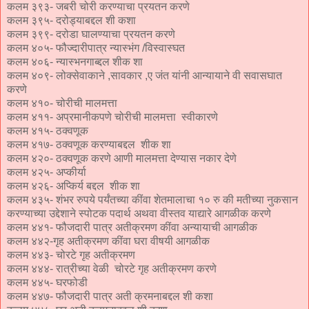
कलम ३९३- जबरी चोरी करण्याचा प्रयतन करणे
कलम ३९५- दरोड्याबद्दल शी कशा
कलम ३९९- दरोडा घालण्याचा प्रयतन करणे
कलम ४०५- फौज्दारीपात्र न्यास्भंग /विस्वास्घत
कलम ४०६- न्यास्भनगाब्द्दल शीक शा
कलम ४०९- लोक्सेवाकाने ,सावकार ,ए जंत यांनी आन्यायाने वी सवासघात
करणे
कलम ४१०- चोरीची मालमत्ता
कलम ४११- अप्रमानीकपणे चोरीची मालमत्ता स्वीकारणे
कलम ४१५- ठक्वणूक
कलम ४१७- ठक्वणूक करण्याबद्दल शीक शा
कलम ४२०- ठक्वणूक करणे आणी मालमत्ता देण्यास नकार देणे
कलम ४२५- अप्कीर्या
कलम ४२६- अप्किर्य बद्दल शीक शा
कलम ४३५- शंभर रुपये पर्यंतच्या कींवा शेतमालाचा १० रु की मतीच्या नुकसान
करण्याच्या उद्देशाने स्पोटक पदार्थ अथवा वीस्तव याद्यारे आगळीक करणे
कलम ४४१- फौजदारी पात्र अतीक्रमण कींवा अन्यायाची आगळीक
कलम ४४२-गृह अतीक्रमण कींवा घरा वीषयी आगळीक
कलम ४४३- चोरटे गृह अतीक्रमण
कलम ४४४- रात्रीच्या वेळी चोरटे गृह अतीक्रमण करणे
कलम ४४५- घरफोडी
कलम ४४७- फौजदारी पात्र अती क्रमनाबद्दल शी कशा