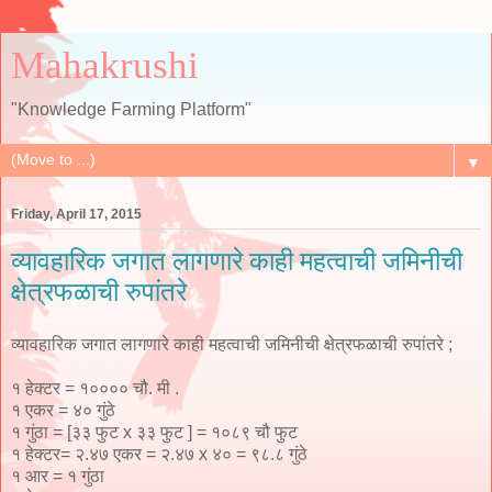
Mahakrushi
"Knowledge Farming Platform"
▼
Friday, April 17, 2015
व्यावहारिक जगात लागणारे काही महत्वाची जमिनीची
क्षेत्रफळाची रुपांतरे
व्यावहारिक जगात लागणारे काही महत्वाची जमिनीची क्षेत्रफळाची रुपांतरे ;
१ हेक्टर = १०००० चौ. मी .
१ एकर = ४० गुंठे
१ गुंठा = [३३ फुट x ३३ फुट ] = १०८९ चौ फुट
१ हेक्टर= २.४७ एकर = २.४७ x ४० = ९८.८ गुंठे
१ आर = १ गुंठा