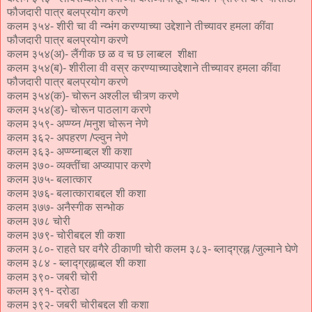
फौजदारी पात्र बलप्रयोग करणे
कलम ३५४- शीरी चा वी न्य्भंग करण्याच्या उद्देशाने तीच्यावर हमला कींवा
फौजदारी पात्र बलप्रयोग करणे
कलम ३५४(अ)- लैंगीक छ ळ व च छ लाब्द्द्ल शीक्षा
कलम ३५४(ब)- शीरीला वी वस्र करण्याच्याउद्देशाने तीच्यावर हमला कींवा
फौजदारी पात्र बलप्रयोग करणे
कलम ३५४(क)- चोरून अश्लील चीत्र्ण करणे
कलम ३५४(ड)- चोरून पाठलाग करणे
कलम ३५९- अप्ण्य्न /मनुश चोरून नेणे
कलम ३६२- अपहरण /प्ल्वुन नेणे
कलम ३६३- अप्ण्य्नाब्द्दल शी कशा
कलम ३७०- व्यक्तींचा अप्व्यापार करणे
कलम ३७५- बलात्कार
कलम ३७६- बलात्काराबद्दल शी कशा
कलम ३७७- अनैस्गीक सन्भोक
कलम ३७८ चोरी
कलम ३७९- चोरीबद्दल शी कशा
कलम ३८०- राहते घर वगैरे ठीकाणी चोरी कलम ३८३- ब्लाद्ग्रह्न /जुल्माने घेणे
कलम ३८४ - ब्लाद्ग्रह्नाब्द्दल शी कशा
कलम ३९०- जबरी चोरी
कलम ३९१- दरोडा
कलम ३९२- जबरी चोरीबद्दल शी कशा