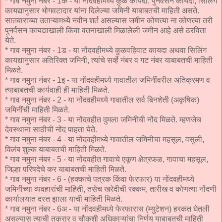
* गाव नमुना नंबर - 1क - या नोंदवहीमध्ये कुळ कायदा, पुनर्वसन कायदा, सिलिंग
कायद्यानुसार भोगवटादार यांना दिलेल्या जमिनी याबाबतची माहिती असते.
सातबाराच्या उताऱ्यामध्ये नवीन शर्त असल्यास जमीन कोणत्या ना कोणत्या तरी
पुनर्वसन कायद्याखाली किंवा वतनाखाली मिळालेली जमीन आहे असे ठरविता
येते.
* गाव नमुना नंबर - 1ड - या नोंदवहीमध्ये कुळवहिवाट कायदा अथवा सिलिंग
कायद्यानुसार अतिरिक्त जमिनी, त्यांचे सर्व्हे नंबर व गट नंबर याबाबतची माहिती
मिळते.
* गाव नमुना नंबर - 1इ - या नोंदवहीमध्ये गावातील जमिनींवरील अतिक्रमण व
त्याबाबतची कार्यवाही ही माहिती मिळते.
* गाव नमुना नंबर - 2 - या नोंदवहीमध्ये गावातील सर्व बिनशेती (अकृषिक)
जमिनींची माहिती मिळते.
* गाव नमुना नंबर - 3 - या नोंदवहीत दुमला जमिनींची नोंद मिळते. म्हणजेच
देवस्थाना साठीची नोंद पाहता येते.
* गाव नमुना नंबर - 4 - या नोंदवहीमध्ये गावातील जमिनीचा महसूल, वसुली,
विलंब शुल्क याबाबतची माहिती मिळते.
* गाव नमुना नंबर - 5 - या नोंदवहीत गावाचे एकूण क्षेत्रफळ, गावाचा महसूल,
जिल्हा परिषदेचे कर याबाबतची माहिती मिळते.
* गाव नमुना नंबर - 6 - (हक्काचे पत्रक किंवा फेरफार) या नोंदवहीमध्ये
जमिनीच्या व्यवहारांची माहिती, तसेच खरेदीची रक्कम, तारीख व कोणत्या नोंदणी
कार्यालयात दस्त झाला याची माहिती मिळते.
* गाव नमुना नंबर - 6अ - या नोंदवहीमध्ये फेरफारास (म्युटेशन) हरकत घेतली
असल्यास त्याची तक्रार व चौकशी अधिकाऱ्यांचा निर्णय याबाबतची माहिती