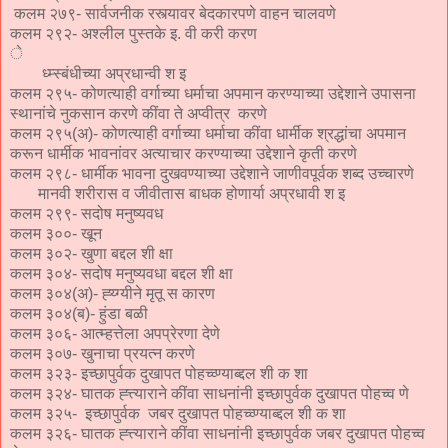
कलम २७९- सार्वजनीक रस्त्यावर बेदकारपणे वाहन चालवणे
कलम २९२- अश्लील पुस्तके इ. वी करी करण
े
ध्म्स्बंधीच्या अप्रधान्वी श इ
कलम २९५- कोणत्याही वर्गाच्या धर्माचा अपमान करण्याच्या उद्देशाने उपासना
स्थानांचे नुकसान करणे कींवा ते अप्वीत्र करणे
कलम २९५(अ)- कोणत्याही वर्गाच्या धर्माचा कींवा धार्मीक श्रद्धांचा अपमान
करून धार्मीक भावनांवर अत्याचार करण्याच्या उद्देशाने कृती करणे
कलम २९८- धार्मीक भावना दुखवण्याच्या उद्देशाने जाणीवपूर्वक शब्द उच्चारणे
मानवी शरीरास व जीवीतास बाधक होणार्या अप्रधावी श इ
कलम २९९- सदोष मनुष्यवध
कलम ३००- खून
कलम ३०२- खुणा बद्दल शी क्षा
कलम ३०४- सदोष मनुष्यवधा बद्दल शी क्षा
कलम ३०४(अ)- ह्य्ग्यीने मृतू स कारण
कलम ३०४(ब)- हुंडा बळी
कलम ३०६- आत्म्हत्तेला अपप्रेरणा देणे
कलम ३०७- खुनाचा प्रयत्न करणे
कलम ३२३- इच्छापुर्वक दुखापत पोहच्व्ण्याब्द्दल शी क शा
कलम ३२४- घातक ह्त्त्याराने कींवा साधनांनी इच्छापुर्वक दुखापत पोहच्व णे
कलम ३२५- इच्छापुर्वक जबर दुखापत पोहच्व्ण्याब्द्दल शी क शा
कलम ३२६- घातक ह्त्त्याराने कींवा साधनांनी इच्छापुर्वक जबर दुखापत पोहच्व