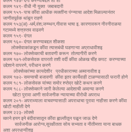
कलम १४७- दंगा करण्याबद्दल शी शा
कलम १४९- वीधी नी युक्त जबाबदारी
कलम १५१- पाच कींवा आधीक व्यक्तींना पंग्न्याचा आदेश मिळाल्यानंतर
जाणीवपूर्वक थांबून राहणे
कलम १५३(अ) -धर्म,वंश,जन्म्थन,नीवास भाषा इ. कारणावरून नीरनीराळया
गटामध्ये शत्त्रुतव वाढवणे
कलम १५९- दंगल
कलम १६०- दंगल करण्याबद्दल शीकशा
लोक्सेवाकांकडून कींवा त्यासबंधी घडणाऱ्या अप्राधावीशइ
कलम १७०- लोक्सेव्काची बतावणी करून तोत्यागीरी करणे
कलम १७१-लोकसेवक वापरतो तशी वर्दी कींवा ओळख चींह कपट करण्याच्या
उद्देशाने वापरणे, परीधान करणे
लोक्सेव्कांच्या कायदेशीर प्रधीकाराच्या अव्मानावीश इ
कलम १७२- समन्सची बजावणी कींवा इतर कार्येवाही टाळण्यासाठी फरारी होणे
कलम १८१- लोकसेवक यांच्या समोर श्प्तेव्र खोटे कथन करणे
कलम १८८- लोक्सेव्काने जारी केलेल्या आदेशाची अव्दन्या करणे
खोटा पुरावा आणी सार्वजनीक न्यायाच्या वीरोधी अपराध
कलम २०१- अपराध्याला वाचवण्यासाठी अपराधाचा पुरावा नाहीसा करणे कींवा
खोटी माहीती देणे
कलम २२३- लोक्से
व्काने हयग इने बंदीवासातून कींवा ह्वाल्तीतून पळून जाऊ देणे
सार्वजनीक आरोग्य,सुरक्षीतता सोय सभ्यता व नीतीमत्ता याना बाधक
अशा अप्रधान्वीशइ