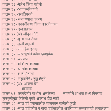
कलम २३ -गैर्लभ किंवा गैर्हानी
कलम २४ -अपप्रमनिक्पने
कलम २५ -कपतिपनने
कलम २६- समजण्यास कारण
कलम २८- बनवतीकर्ण किंवा नकलीकरन
कलम २९- दस्त्ताइवज
कलम २९ (अ) -वीदूत नोंदी
कलम ३० -मुल्य वान रोखा
कलम ३३ -कृती अकृती
कलम ३४- सामाईक इरादा
कलम ३९ -आपखुशीने कींवा इचापुर्वक
कलम ४० -अपराध
कलम ४१- वी शे श कायदा
कलम ४२ -थानीक कायदा
कलम ४४ -श ती / हानी
कलम ५२ -सद्भावनेने / शुद्ध हेतूने
कलम ५२ (अ) -आसरा देणे
आपवाद
कलम ७६ -कायदेशीर बांधील असलेल्या व्यक्तीने आथवा तथ्ये विषयक
चुक्भूलीमुळे केलेली कृती अपराध होत नाही
कलम ८२ -सात वर्ष वयाखालील बालकाने केलेली कृती
कलम ८३ -सात वर्षावरील व बारा वर्षाखालील अपरिपक्व समजशक्ती आसलेल्या