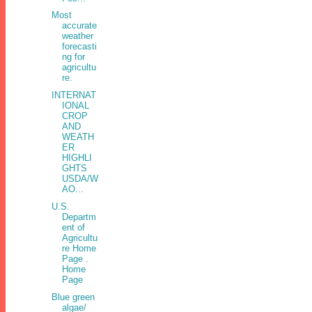
Most
accurate
weather
forecasti
ng for
agricultu
re.
INTERNAT
IONAL
CROP
AND
WEATH
ER
HIGHLI
GHTS
USDA/W
AO...
U.S.
Departm
ent of
Agricultu
re Home
Page .
Home
Page
Blue green
algae/