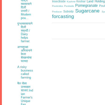
पोल्ट्री
Land Holding
Insectiside
Keshar
Kashmir
व्यवसायाने
Pomegranate
Poul
Pesticides
Pestiside
दिली
Sugarcane
उभारी /
Subsidy
Producer
Sy
Modern
forcasting
pou...
दुग्धव्यवसायाने
दिली
समृध्दी /
Dairy
helps
farmer.
अन्नसुरक्षा
अभियानाने
केला
शेतकर्‍यांचा
फायदा
A risky
business
called
farming
बैल पोळा
उत्साहात
साजरा.Ind
ian
Farmer's
Unique
Fes...