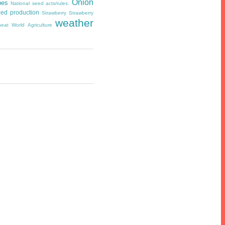
Onion
pes
National seed acts/rules.
ed production
Strawberry
Strawberry
weather
eat
World Agriculture