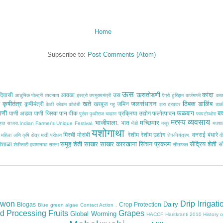
Home
Subscribe to:
Post Comments (Atom)
ऊस
ऊसतोडणी
कांदा
िवासी
आवळा
उस
आधुनिक पोल्ट्री व्यवसाय
इस्त्रो
उपमुख्यमंत्री
ऍग्रो टुरिझम
कर्जमाफी
का
कृषीतंत्र
खते
जलसंधारन
ठिबक
डाळिंब
ठ
कृषीमंत्री
खरबूज
जमिन
केळी
कोकम
कोळंबी
गहू
झरा
ट्रक्टर
डाळ
ाणी
फळबाग
ब
पाणी अडवा
पाणी जिरवा
पान
पीक
प्रक्रिया उद्योग
फलोत्पादन
पुरंदर
पृथ्वीराज चव्हाण
फायटोप्थोरा
मत्स्य व्यवसाय
भाजीपाला.
मच्छिमार
भात
साहात साजरा.Indian Farmer's Unique Festival.
भेंडी
मजूर
मधशा
यशोगाथा
मिरची
मोसंबी
रेशीम
रेशीम उद्योग
वनराई बंधारे
महिला अणि कृषि क्षेत्र
माती परीक्षण
रोग-नियंत्रण.
वी
समूह शेती
साखर
साखर कारखाना
सिंचन प्रकल्प
सेंद्रिय शेती
ीशाळा
स
शेतीसाठी हवामानाचा सल्ला
सीताफल
owon
Drip Irrigati
Dairy
Biogas
Crop Protection
Blue green algae
Contact Action .
d Processing
Fruits
Grapes
Global Worming
HACCP
Haritkranti 2010
History 