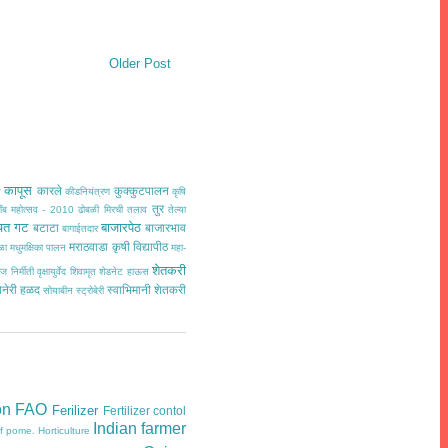
Older Post
कापूस
कारले
कुक्कुटपालन
त
कीडनियंत्रण
कृषि
तुर
ींब महोत्सव - 2010
ढोबळी मिरची
तलाव
तेल्या
चत गट
बाजारपेठ
बटाटा
बाजारभाव
बागाईतदार
मराठवाडा कृषी विद्यापीठ
ळा
मधुमक्षिका पालन
महा-
शेतकरी
ज निर्मीती
वृक्षायुर्वेद
शिवामृत
शेडनेट हाऊस
ोनेरी हळद
स्वाभिमानी शेतकरी
सोयाबीन
स्ट्रोबेरी
on
FAO
Ferilizer
Fertilizer contol
Indian farmer
of pome.
Horticulture