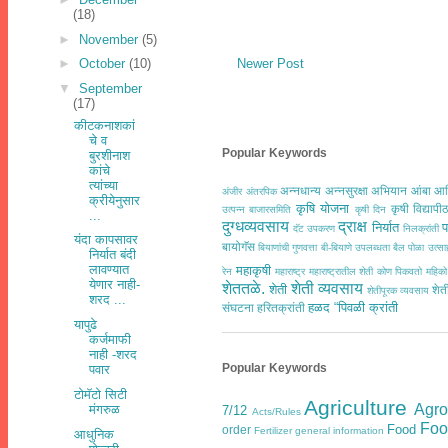
(18)
►
November
(5)
Newer Post
►
October
(10)
▼
September
(17)
कीटकनाशकां
चे व
Popular Keywords
बुरशीनाश
कांचे
त्यांच्या
अन्नधान्य
अन्नसुरक्षा अभियान
आंबा
आद
अंजीर
अंतरपिक
क्रीयेनुसार
कृषि योजना
कृषी विद्यापी
उत्पन्न बाजारसमिति
कृषी दिन
...
दुग्धव्यवसाय
द्राक्ष
निर्यात
प
दॅट उपकरण
निलक्रांती
यंदा कापसावर
बायोगॅस
बियाणांची गुणवत्ता
बी-बियाणे उपलब्धता
बैल पोळा उत्
निर्यात बंदी
लावण्यात
महाकृषी
रेन
महाराष्ट्र
महाराष्ट्रातील शेती कोण पिकवतो
महिको
येणार नाही-
शेततळे.
शेती व्यवसाय
शेती
शेत
शेतीपूरक व्यवसाय
शरद ...
हळद
“पिवळी क्रांती
संघटना
हरितक्रांती
यापुढे
कर्जमाफी
नाही -शरद
Popular Keywords
पवार
टोमॅटो सिटी
Agriculture
Agr
मंगरुळ
7/12
Acts/Rules
Foo
Food
order
Fertilizer general information
आधुनिक