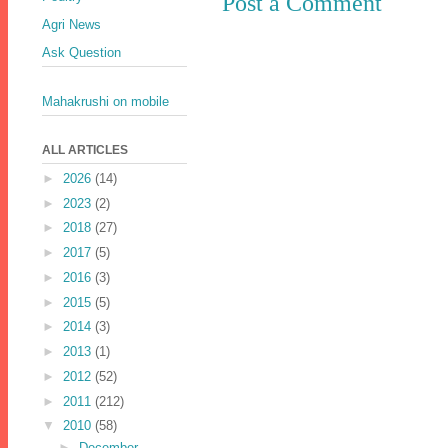
Post a Comment
Agri News
Ask Question
Mahakrushi on mobile
ALL ARTICLES
►
2026
(14)
►
2023
(2)
►
2018
(27)
►
2017
(5)
►
2016
(3)
►
2015
(5)
►
2014
(3)
►
2013
(1)
►
2012
(52)
►
2011
(212)
▼
2010
(58)
►
December