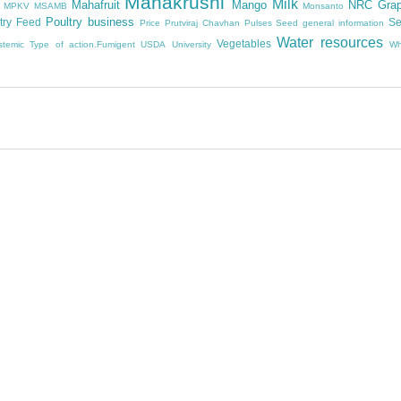
Mahakrushi
Milk
Mahafruit
Mango
NRC Gra
MPKV
MSAMB
Monsanto
Poultry business
try Feed
Se
Price
Prutviraj Chavhan
Pulses
Seed general information
Water resources
Vegetables
stemic
Type of action.Fumigent
USDA
University
Wh