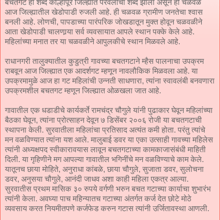
बचतगट हा शब्द कोल्हापूर जिल्ह्यात परवलीचा शब्द झाला असून ही चळवळ
आज जिल्ह्यातील खेडोपाडी रुजली आहे. ही चळवळ ग्रामीण जनतेचा श्वास
बनली आहे. लोणची, पापडाच्या पारंपरिक जोखडातून मुक्त होवून चळवळीने
आता खेडोपाडी चालणार्‍या सर्व व्यवसायात आपले स्थान पक्के केले आहे.
महिलांच्या मनात तर या चळवळीने आपुलकीचे स्थान मिळवले आहे.
राधानगरी तालुक्यातील कुडुत्री गावच्या बचतगटाने म्हैस पालनाचा उपक्रम
राबवून आज जिल्ह्यात एक आदर्शगट म्हणून नावलौकिक मिळवला आहे. या
उपक्रमामुळे आज हा गट महिलांची उन्नती साधणारा, त्यांना स्वावलंबी बनवणारा
उपक्रमशील बचतगट म्हणून जिल्ह्यात ओळखला जात आहे.
गावातील एक धडाडीचे कार्यकर्ते रामचंद्र चौगुले यांनी पुढाकार घेवून महिलांच्या
बैठका घेवून, त्यांना प्रोत्साहन देवून ७ डिसेंबर २००६ रोजी या बचतगटाची
स्थापना केली. सुरवातीला महिलांचा प्रतिसाद अत्यंत कमी होता. परंतु त्यांचे
मन वळविण्यात त्यांना यश आले. मालुबाई डवर या एका उत्साही गावच्या महिलेस
त्यांनी अध्यक्षपद स्वीकारावयास लावून बचतगटाच्या कामकाजासंबंधी माहिती
दिली. या गृहिणीने मग आपल्या गावातील भगिनींचे मन वळविण्याचे काम केले.
यातूनच छाया मोहिते, अनुराधा कांबळे, छाया चौगुले, सुजाता डवर, सुलोचना
डवर, अनुसया चौगुले, आनंदी जाधव अशा काही महिला एकत्र आल्या.
सुरवातीस प्रथम मासिक ३० रुपये वर्गणी भरुन बचत गटाच्या कार्याचा शुभारंभ
त्यांनी केला. अवघ्या पाच महिन्यातच गटाच्या अंतर्गत कर्ज देत छोटे मोठे
व्यवसाय करत नियमीतपणे कर्जफेड करुन गटास त्यांनी उर्जितावस्था आणली.