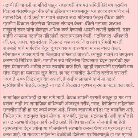
गटाची ही चांगली कामगिरी पाहून राधानगरी पंचायत समितीनेही मग ग्रामीण
विकास यंत्रणेकडून बँक ऑफ इंडियाच्या माध्यमातून ५० हजार रुपयांचे कर्ज
गटास दिले. हे ही कर्ज या गटाने अवघ्या सहा महिन्यात फेडून बँकेचा आणि
ग्रामीण विकास यंत्रणेचा विश्वास संपादन केला. बँकेने गटाच्या अध्यक्षा
मालुबाई डवर यांना बोलवून अधिक कर्ज देण्याची आपली तयारी दर्शवली. डवर
बाईंनी आपल्या गटातील महिलांशी सल्लामसलत केली. गटविकास अधिकारी
जी. एम. जाधव, ग्रामसेवक निलकंठ चव्हाण आणि सरपंच श्रीमती भारती
रानमाळे यांचे मार्गदर्शन घेवून दुग्धव्यवसाय करण्याचा मानस व्यक्त केला.
म्हैसपालन व्यवसायही या जिल्ह्यात चांगलाच चालतो. त्यामुळे गटाने हा उपक्रम
करण्याचे निश्चित केले. गटातील सर्व महिलांना विश्वासात घेवून प्रत्येकी एक
म्हैस घेण्यासाठी अडीच लाख रुपयांचे कर्ज दिले. दहाही सदस्यांनी प्रत्येकी एक
म्हैस घेवून हा व्यवसाय सुरु केला. हा गट गावातील डेअरीस दररोज सरासरी
१५० ते २०० लिटर दुध देत असतो. हे अडीच लाखाचे कर्ज या गटाने
मुदतीआधीच फेडले. त्यामुळे या गटाने जिल्ह्यात प्रथम क्रमांक पटकावला आहे.
सामाजिक कार्यातही हा गट मागे नाही. केवळ आपली प्रगती साधून हा गट गप्प
बसला नाही तर सामाजिक बांधिलकी ओळखून गरीब, गरजू, बेरोजेगार महिलांच्या
उन्नतीसाठीही हा गट कार्य करत आहे. शिवण क्लासचे वर्ग हा गट चालवित आहे.
निर्मलग्राम, तंटामुक्त ग्राम योजना, दारुबंदी, गुटखा, मटकाबंदी आदी कार्यातही
हा गट सहभागी होवून कार्य करीत आहे. विविध शासकीय योजनांची माहिती
ग्रामस्थांना देवून त्यांना या योजनांमध्ये सहभागी करुन घेण्याचा प्रयत्न हा गट
करत आहे. या गटाच्या महिलांना वेळोवेळी दिलेल्या प्रशिक्षणामुळे हा गट म्हणजे