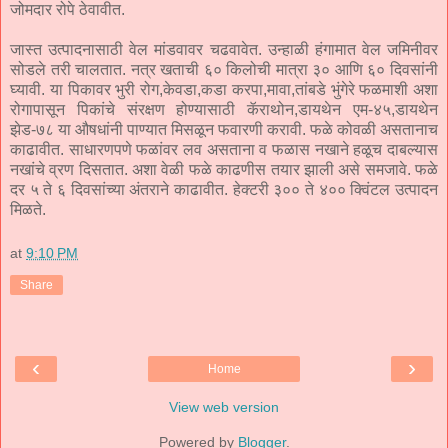
जोमदार रोपे ठेवावीत.
जास्त उत्पादनासाठी वेल मांडवावर चढवावेत. उन्हाळी हंगामात वेल जमिनीवर
सोडले तरी चालतात. नत्र खताची ६० किलोची मात्रा ३० आणि ६० दिवसांनी
घ्यावी. या पिकावर भुरी रोग,केवडा,कडा करपा,मावा,तांबडे भुंगेरे फळमाशी अशा
रोगापासून पिकांचे संरक्षण होण्यासाठी कॅराथोन,डायथेन एम-४५,डायथेन
झेड-७८ या औषधांनी पाण्यात मिसळून फवारणी करावी. फळे कोवळी असतानाच
काढावीत. साधारणपणे फळांवर लव असताना व फळास नखाने हळूच दाबल्यास
नखांचे व्रण दिसतात. अशा वेळी फळे काढणीस तयार झाली असे समजावे. फळे
दर ५ ते ६ दिवसांच्या अंतराने काढावीत. हेक्टरी ३०० ते ४०० क्विंटल उत्पादन
मिळते.
at
9:10 PM
Share
‹
›
Home
View web version
Powered by
Blogger
.