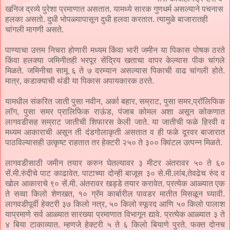
खनिज द्रव्ये पुरेशा प्रमाणात असतात. यामध्ये सारक गुणधर्म असल्याने पचनास
हलका असतो. दुधी भोपळ्यापासून दुधी हलवा करतात. त्यामुळे बाजारातही
चांगली मागणी असते.
पाण्याचा उत्तम निचरा होणारी मध्यम किंवा भारी जमीन या पिकास पोषक ठरते
किंवा हलक्या जमिनीतही भरपूर सेंद्रिय खताचा वापर केल्यास पीक चांगले
मिळते. जमिनीचा सामू ६ ते ७ दरम्यान असल्यास पिकाची वाढ चांगली होते.
मात्र, कडाक्याची थंडी या पिकास अपायकारक ठरते.
यामधील संकरित जाती पुसा नवीन, अर्का बहार, सम्राट, पुसा समर,प्रॉलिफिक
लॉग, पुसा समर प्रालिफिक राऊंड, पंजाब कोमल अशा असून कोकणात
लागवडीसह सम्राट जातीची शिफारस केली जाते. या जातीची फळे हिरवी व
मध्यम आकाराची असून ती दंडगोलाकृती असतात व ही फळे दूरवर बाजारात
पाठविल्यासही उत्कृष्ट राहतात तर हेक्टरी २५० ते ३०० क्विंटल उत्पन्न मिळते.
लागवडीसाठी जमीन तयार करुन घेतल्यावर ३ मीटर अंतरावर ५० ते ६०
सें.मी.रुंदीचे पाट काढावेत. पाटाच्या दोन्ही बाजूस ३० से.मी.लांब,तेवढेच रुंद व
खोल आकाराचे ९० सें.मी. अंतरावर खड्डे तयार करावेत. प्रत्येक आळ्यात एक
ते सव्वा किलो शेणखत, १० ग्रॅम कार्बारील पावडर मातीत मिसळून घ्यावी.
लागवडीपूर्वी हेक्टरी ३७ किलो नत्र, ५० किलो स्फूरद आणि ५० किलो पालाश
याप्रमाणे सर्व आळ्यात सारख्या प्रमाणात विभागून द्यावे. प्रत्येक आळ्यात ३ ते
४ बिया टाकाव्यात. म्हणजे हेक्टरी ५ ते ६ किलो बियाणे पुरते. फक्त दोनच