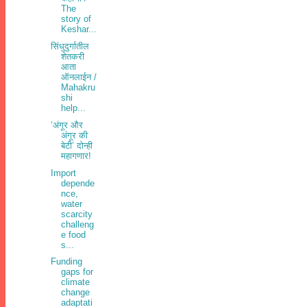
The
story of
Keshar...
सिंधुदुर्गातील
शेतकरी
आता
ऑनलाईन /
Mahakru
shi
help...
‘अंगूर और
अंगूर की
बेटी’ दोन्ही
महागणार!
Import
depende
nce,
water
scarcity
challeng
e food
s...
Funding
gaps for
climate
change
adaptati