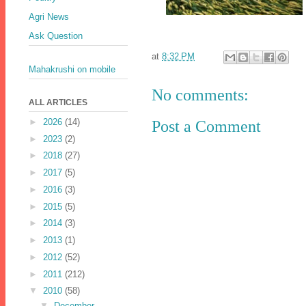
Agri News
Ask Question
at
8:32 PM
Mahakrushi on mobile
No comments:
ALL ARTICLES
►
2026
(14)
Post a Comment
►
2023
(2)
►
2018
(27)
►
2017
(5)
►
2016
(3)
►
2015
(5)
►
2014
(3)
►
2013
(1)
►
2012
(52)
►
2011
(212)
▼
2010
(58)
▼
December