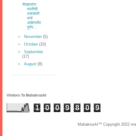
शेतकर्‍यांना
मदतीची
थकबाकी
मार्च
अखेरपर्यंत
पूर्णप...
►
November
(5)
►
October
(10)
►
September
(17)
►
August
(8)
Visitors To Mahakrushi
1
0
0
9
8
0
9
Mahakrushi™ Copyright 2022 mah