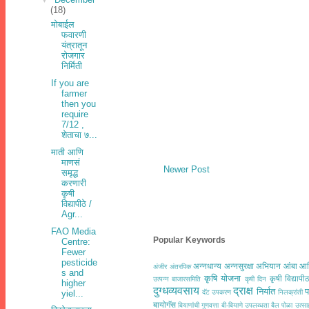
(18)
मोबाईल
फवारणी
यंत्रातून
रोजगार
निर्मिती
If you are
farmer
then you
require
7/12 ,
शेताचा ७...
माती आणि
माणसं
Newer Post
समृद्ध
करणारी
कृषी
विद्यापीठे /
Agr...
FAO Media
Popular Keywords
Centre:
Fewer
pesticide
अन्नधान्य
अन्नसुरक्षा अभियान
आंबा
आद
अंजीर
अंतरपिक
s and
कृषि योजना
कृषी विद्यापी
उत्पन्न बाजारसमिति
कृषी दिन
higher
दुग्धव्यवसाय
द्राक्ष
निर्यात
प
yiel...
दॅट उपकरण
निलक्रांती
बायोगॅस
बियाणांची गुणवत्ता
बी-बियाणे उपलब्धता
बैल पोळा उत्