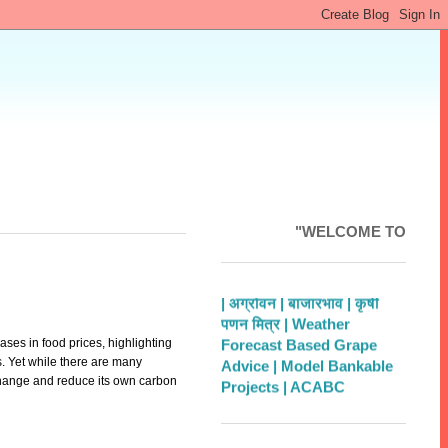
"WELCOME TO MAHAKRUSH
| अग्रोवन |
बाजारभाव |
कृषी
पणन मित्र |
Weather
Forecast Based Grape
ases in food prices, highlighting
Advice |
Model Bankable
s. Yet while there are many
Projects |
ACABC
change and reduce its own carbon