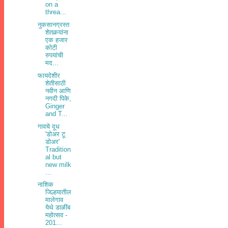
on a
threa...
नुकसानग्रस्त
शेतकर्‍यांना
एक हजार
कोटी
रुपयांची
मद...
फायदेशीर
शेतीसाठी
नवीन आणि
नगदी पिके,
Ginger
and T...
गावचे दूध
'डोअर टू
डोअर'
Tradition
al but
new milk
...
नाशिक
जिल्हयातील
मालेगाव
येथे डाळींब
महोत्सव -
201...