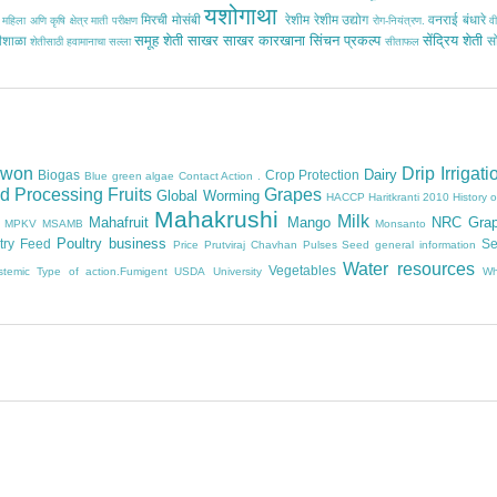
यशोगाथा
मिरची
मोसंबी
रेशीम
रेशीम उद्योग
वनराई बंधारे
महिला अणि कृषि क्षेत्र
माती परीक्षण
रोग-नियंत्रण.
वी
समूह शेती
साखर
साखर कारखाना
सिंचन प्रकल्प
सेंद्रिय शेती
ीशाळा
स
शेतीसाठी हवामानाचा सल्ला
सीताफल
owon
Drip Irrigati
Dairy
Biogas
Crop Protection
Blue green algae
Contact Action .
d Processing
Fruits
Grapes
Global Worming
HACCP
Haritkranti 2010
History 
Mahakrushi
Milk
Mahafruit
Mango
NRC Gra
MPKV
MSAMB
Monsanto
Poultry business
try Feed
Se
Price
Prutviraj Chavhan
Pulses
Seed general information
Water resources
Vegetables
stemic
Type of action.Fumigent
USDA
University
Wh