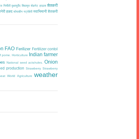
शेतकरी
ज निर्मीती
वृक्षायुर्वेद
शिवामृत
शेडनेट हाऊस
ोनेरी हळद
स्वाभिमानी शेतकरी
सोयाबीन
स्ट्रोबेरी
on
FAO
Ferilizer
Fertilizer contol
Indian farmer
of pome.
Horticulture
Onion
pes
National seed acts/rules.
ed production
Strawberry
Strawberry
weather
eat
World Agriculture