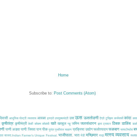
Home
Subscribe to:
Post Comments (Atom)
ऊस
ऊसतोडणी
कांदा
िवासी
आवळा
उस
आधुनिक पोल्ट्री व्यवसाय
इस्त्रो
उपमुख्यमंत्री
ऍग्रो टुरिझम
कर्जमाफी
का
कृषीतंत्र
खते
जलसंधारन
ठिबक
डाळिंब
ठ
कृषीमंत्री
खरबूज
जमिन
केळी
कोकम
कोळंबी
गहू
झरा
ट्रक्टर
डाळ
ाणी
फळबाग
ब
पाणी अडवा
पाणी जिरवा
पान
पीक
प्रक्रिया उद्योग
फलोत्पादन
पुरंदर
पृथ्वीराज चव्हाण
फायटोप्थोरा
मत्स्य व्यवसाय
भाजीपाला.
मच्छिमार
भात
साहात साजरा.Indian Farmer's Unique Festival.
भेंडी
मजूर
मधशा