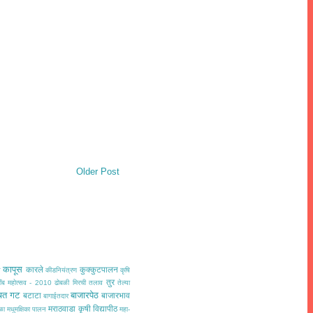
Older Post
कापूस
कारले
कुक्कुटपालन
त
कीडनियंत्रण
कृषि
तुर
ींब महोत्सव - 2010
ढोबळी मिरची
तलाव
तेल्या
चत गट
बाजारपेठ
बटाटा
बाजारभाव
बागाईतदार
मराठवाडा कृषी विद्यापीठ
ळा
मधुमक्षिका पालन
महा-