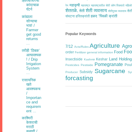
हिवरेबाजारचा
कांदाचाळ
महाकृषी
रेन
महाराष्ट्र
महाराष्ट्रातील शेती कोण पिकवतो
महिको
पॅटर्न
शेततळे.
शेती व्यवसाय
शेती
शेत
शेतीपूरक व्यवसाय
हळद
“पिवळी क्रांती
संघटना
हरितक्रांती
कांद्याला
सोन्याचा
भाव! /
Farmer
Popular Keywords
get good
returns
...
Agriculture
Agr
7/12
Acts/Rules
तरीही ‘ठिबक’
Foo
Food
order
Fertilizer general information
अत्यावश्यक
Land Holding
Insectiside
Keshar
! / Drip
Kashmir
Irrigation
Pomegranate
Poul
Pesticides
Pestiside
System
Sugarcane
Subsidy
Producer
Sy
...
forcasting
रासायनिक
खते
आवश्यकच
/
Importan
ce and
requirem
ent ...
काश्मिरी
केशराची
मराठी
कहाणी /