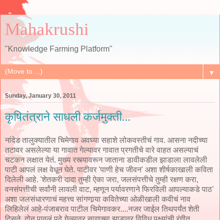
Mahakrushi
"Knowledge Farming Platform"
▼
Sunday, January 30, 2011
कृषितंत्राने साधली कर्जमुक्ती...
नांदेड तालुक्यातील चिमेगाव अवघ्या सहाशे लोकवस्तीचं गाव. आसना नदीच्या
तटावर असलेल्या या गावात गेल्यावर गावात प्रगतीचे वारे वाहत असल्याचं
चटकन लक्षात येतं. मुख्य रस्त्यावरून जाताना डावीकडील झाडाला लावलेली
पाटी आपलं लक्ष वेधून घेते. पाटीवर 'पाणी हेच जीवन' अशा शीर्षकाखाली कविता
दिलेली आहे. 'शेतकरी दादा तुम्ही ऐका जरा, जलसंपत्तीचे तुम्ही रक्षण करा,
वनसंपत्तीची सर्वांनी लावली वाट, म्हणून पर्यावरणाने फिरविली आपल्याकडे पाठ'
अशा जलसंधारणाचं महत्त्व सांगणार्‍या कवितेच्या ओळीखाली कवीचं नाव
लिहिलेलं आहे-पंजाबराव पाटील चिमेगावकर....नजर जाईल तिथपर्यंत शेती
दिसते. दोन पावलं पुढे गेल्यावर सागाच्या झाडावर विविध पक्ष्यांची रंगीत