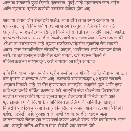
आज या शेतातली फुलं दिल्ली, हैदराबाद, मुंबई आदी महानगरात जात आहेत
आणि महत्त्वाचं म्हणजे कर्जाची परतफेड वेळेवर होत आहे.
आज या शेतात दोन शेडनेटही आहेत. सव्वा तीन लाख रुपये खर्चाच्या या
प्रकल्पाला कृषि विभागाने १.३६ लाख रुपये अनुदान दिले आहे. दहा गुंठे
क्षेत्रातील या शेडनेटमध्ये सिमला मिरचीची साडेतीन हजार रोपे लावली आहेत.
प्रत्येक रोपाला साधारण तीन किलोप्रमाणे चार लाखापेक्षा अधिक उत्पन्नाची
अपेक्षा या प्लॉटपासून आहे. दुसर्‍या शेडनेटमध्येदेखील नुकतीच रोपे लावली
आहेत. इतर शेतजमिनीवर सोयाबीन, कापूस, भाजीपाला आदी उत्पादन घेतले
जाते. या उत्पादनातून शेतीवरील खर्च भागतो. खरे उत्पन्न मिळते ते
पॉलिहाऊसच्या माध्यमातून, असे नागोराव आवर्जुन सांगतात.
कृषि विभागाच्या सहकार्याने राष्ट्रीय फलोत्पादन योजने अंतर्गत शेताच्या बाजूला
पॅक हाऊस उभारण्यात आले आहे. त्यासाठी शासनाकडून ६२ हजार रुपयांचे
अनुदान मिळाले आहे. या पॅक हाऊसमध्ये शास्त्रीय पध्दतीने फुले आणि इतर
कृषि उत्पादनांचे पॉकिंग करण्यात येते. राष्ट्रीय सेवा योजनेच्या विद्यार्थ्यांच्या
मदतीने पंजाबरावांनी शेतात श्रमदानातून शेततळ्याची निर्मिती केली आहे.
फुलझाडांना पाणी दिल्यानंतर अतिरिक्त झालेले पाणी जमिनीतून झिरपून
विहिरीचे पुनर्भरण करण्याचे तंत्र विकसित करण्यात आले आहे. त्यामुळे विहीर
पूर्णत: भरलेली आहे. फुलझाडांना पाणी देताना त्यातील क्षार बाजूला
काढण्यासाठी शेतात एक लाख खर्च करून आरओ वॉटर प्लँट बसविण्यात आला
आहे. त्यामुळे जमीन क्षारीय न होता रोपांची वाढ जोमाने होते.