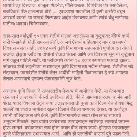
छायाचित्रं दिसतात. बाजूला शेडनेड, पॉलिहाऊस, विहिरीवर पंप बसविलेला,
उजविकडे पॅक हाऊसचा बोर्ड..... एवढय़ाशा गावातील ही कृषी क्रांती बघून
आश्चर्य वाटतं. या यशाचे शिल्पकार आहेत पंजाबराव आणि त्यांचे बंधु नागोराव
पाटील(आढाव) चिमेगावकर...
सहा-सात वर्षापूर्वी ९० एकर शेतीचे मालक असलेल्या या कुटुंबावर बँकेचे कर्ज
कसे फेडावे ही मोठी समस्या होती. आजचं ऐश्वर्य पाहिल्यावर यावर सहजपणे
विश्वास बसत नाही. २००४ मध्ये कृषि विभागाच्या सहकार्याने पुष्पोत्पादन योजने
अंतर्गत झेंडूचा प्लॉट या दोघांनी शेतात घेतला आणि त्या दिवसापासून या कुटूंबाने
मागे वळून पाहिले नाही. या प्लॉटमध्ये त्यांना २० हजार रुपयांचा फायदा झाला.
सोबतच शेती सहलीच्या माध्यमातून कृषि विभागाच्या नवीन योजना, शेतीतील नवे
तंत्रज्ञान, फायदेशीर शेतीचे तंत्र आदींची माहिती मिळाल्यावर हे सर्व आपल्या
शेतात आणण्याचे प्रयत्न पंजाबरावांनी सुरु केले.
अशातच कृषि विभागाने राज्यस्तरीय मेळाव्याचे आयोजन केले. या मेळाव्यात
तळेगावचे तज्ज्ञ आणि बँकर्स उपस्थित होते. 'बँकेने आमच्यासारख्या कर्जबाजारी
शेतकर्‍यावर विश्वास ठेवून नव्या तंत्रज्ञानासाठी पुन्हा कर्ज दिल्यानेच हे यश मिळू
शकले' या शब्दांत नागोराव खुल्या दिलाने बँकेला धन्यवाद देतात. या कर्जातून
त्यांनी पॉलिहाऊस उभे केले. कृषि विभागामार्फत सव्वा तीन लाख रुपयाचे
अनुदान मिळाले. एका वर्षात जरबेराच्या उत्पादनातून साडेसहा लाखाचं उत्पन्न
होऊ लागलं. वर्षाकाठचा खर्च होता फक्त दीड लाख रुपये. होणार्‍या फायद्यातून
दुसरे पॉलिहाऊस उभारण्यात आलं...आणि ही प्रगतीची पाऊलं पुढे पडत गेली.