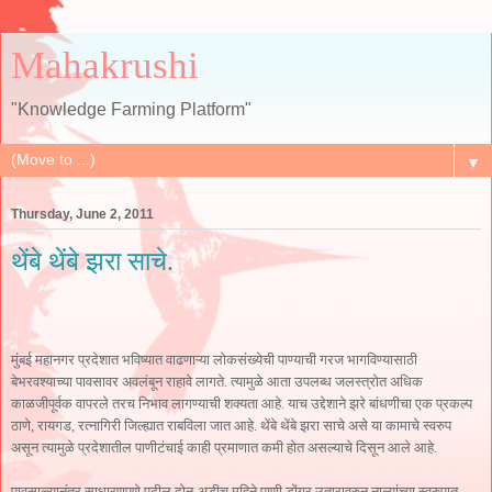
Mahakrushi
"Knowledge Farming Platform"
▼
Thursday, June 2, 2011
थेंबे थेंबे झरा साचे.
मुंबई महानगर प्रदेशात भविष्यात वाढणाऱ्या लोकसंख्येची पाण्याची गरज भागविण्यासाठी
बेभरवश्याच्या पावसावर अवलंबून राहावे लागते. त्यामुळे आता उपलब्ध जलस्त्रोत अधिक
काळजीपूर्वक वापरले तरच निभाव लागण्याची शक्यता आहे. याच उद्देशाने झरे बांधणीचा एक प्रकल्प
ठाणे, रायगड, रत्नागिरी जिल्ह्यात राबविला जात आहे. थेंबे थेंबे झरा साचे असे या कामाचे स्वरुप
असून त्यामुळे प्रदेशातील पाणीटंचाई काही प्रमाणात कमी होत असल्याचे दिसून आले आहे.
पावसाळ्यानंतर साधारणपणे पुढील दोन-अडीच महिने पाणी डोंगर उतारावरुन नाल्यांच्या स्वरुपात