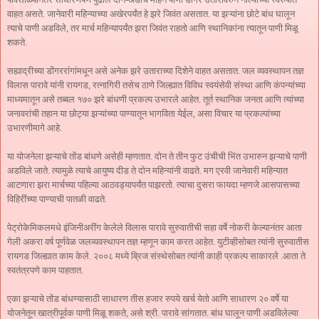
वाहत असते. जानेवारी महिन्याच्या अखेरपर्यंत हे झरे जिवंत असतात. या झऱ्यांना छोटे बांध घालून
त्याचे पाणी अडविले, तर मार्च महिन्यापर्यंत झरा जिवंत राहतो आणि स्थानिकांना त्यातून पाणी मिळू
शकते.
सह्याद्रीच्या डोंगररांगांमधून असे अनेक झरे उताराच्या दिशेने वाहत असतात. जल व्यवस्थापन तज्ञ
विलास पारावे यांनी रायगड, रत्नागिरी तसेच ठाणे जिल्ह्यात विविध स्वयंसेवी संस्था आणि कंपन्यांच्या
माध्यमातून असे तब्बल १७० झरे बांधणी प्रकल्प उभारले आहेत. तूर्त स्थानिक जनता आणि त्यांच्या
जनावरांची तहान या छोट्या झऱ्यांच्या पाण्यातून भागविता येईल, असा विचार या प्रकल्पांच्या
उभारणीमागे आहे.
या योजनेला झऱ्याचे तोंड बांधणे असेही म्हणतात. दोन ते तीन फुट उंचीची भिंत उभारुन झऱ्याचे पाणी
अडविले जाते. त्यामुळे त्याचे आयुष्य दीड ते दोन महिन्यांनी वाढते. मग एरवी जानेवारी महिन्यात
आटणारा झरा मार्चच्या पहिल्या आठवड्यापर्यंत पाझरतो. त्याचा दुसरा फायदा म्हणजे आसपासच्या
विहिरींच्या पाण्याची पातळी वाढते.
पेट्रोकेमिकलमधे इंजिनीअरींग केलेले विलास पारावे सुरुवातीची सहा वर्षे नोकरी केल्यानंतर आता
गेली अकरा वर्ष पूर्णवेळ जलव्यवस्थापन तज्ञ म्हणून काम करत आहेत. युटीव्हीसोबत त्यांनी सुरुवातीस
रायगड जिल्ह्यात काम केले. २००८ मध्ये ब्रिज संस्थेसोबत त्यांनी काही प्रकल्प साकारले .आता ते
स्वतंत्रपणे काम पाहतात.
एका झऱ्याचे तोंड बांधण्यासाठी साधारण तीस हजार रुपये खर्च येतो आणि साधारण २० वर्षे या
योजनेतून खात्रीपूर्वक पाणी मिळू शकते, असे श्री. पारावे सांगतात. बांध घालून पाणी अडविलेल्या