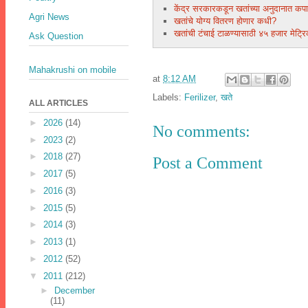
केंद्र सरकारकडून खतांच्या अनुदानात कप
Agri News
खतांचे योग्य वितरण होणार कधी?
खतांची टंचाई टाळण्यासाठी ४५ हजार मेट्
Ask Question
Mahakrushi on mobile
at
8:12 AM
Labels:
Ferilizer
,
खते
ALL ARTICLES
►
2026
(14)
No comments:
►
2023
(2)
►
2018
(27)
Post a Comment
►
2017
(5)
►
2016
(3)
►
2015
(5)
►
2014
(3)
►
2013
(1)
►
2012
(52)
▼
2011
(212)
►
December
(11)