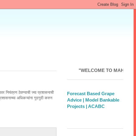
"WELCOME TO MAHAKRUSHI" "म
| अग्रोवन |
बाजारभाव |
कृषी
पणन मित्र |
Weather
Forecast Based Grape
ावर नियंत्रण ठेवण्याची ज्या प्रशासनाची
Advice |
Model Bankable
्रशासनाच्या अधिकऱ्यांना गुदगुदी करुन
Projects |
ACABC