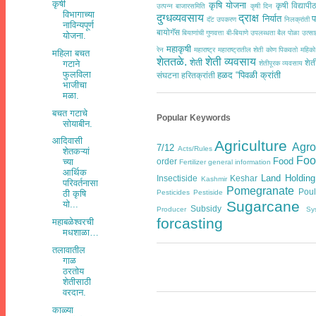
कृषी
कृषि योजना
कृषी विद्यापी
उत्पन्न बाजारसमिति
कृषी दिन
विभागाच्या
दुग्धव्यवसाय
द्राक्ष
निर्यात
प
दॅट उपकरण
निलक्रांती
नाविन्यपूर्ण
बायोगॅस
बियाणांची गुणवत्ता
बी-बियाणे उपलब्धता
बैल पोळा उत्
योजना.
महाकृषी
रेन
महाराष्ट्र
महाराष्ट्रातील शेती कोण पिकवतो
महिको
महिला बचत
शेततळे.
शेती व्यवसाय
शेती
शेत
गटाने
शेतीपूरक व्यवसाय
फुलविला
हळद
“पिवळी क्रांती
संघटना
हरितक्रांती
भाजीचा
मळा.
बचत गटाचे
Popular Keywords
सोयाबीन.
आदिवासी
Agriculture
Agr
7/12
Acts/Rules
शेतकऱ्यां
Foo
Food
order
च्या
Fertilizer general information
आर्थिक
Land Holding
Insectiside
Keshar
Kashmir
परिवर्तनासा
Pomegranate
Poul
Pesticides
Pestiside
ठी कृषि
Sugarcane
यो...
Subsidy
Producer
Sy
forcasting
महाबळेश्वरची
मधशाळा…
तलावातील
गाळ
ठरतोय
शेतीसाठी
वरदान.
काळ्या