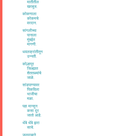
मातीतील
खरबूज.
कोकणाला
कोकमचे
वरदान.
सांगलीच्या
पानाला
मुंबईत
मागणी.
धवलक्रांतीतून
उन्नती.
कोल्हापूर
जिल्ह्यात
शेततळ्यांचे
जाळे.
सांडपाण्यावर
पिकविला
भाजीचा
मळा.
पहा मान्सून
कसा दूर
जातो आहे.
थेंबे थेंबे झरा
साचे.
जलदाबाने