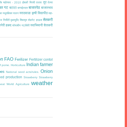
तुर
ींब महोत्सव - 2010
ढोबळी मिरची
तलाव
तेल्या
चत गट
बाजारपेठ
बटाटा
बाजारभाव
बागाईतदार
मराठवाडा कृषी विद्यापीठ
ळा
मधुमक्षिका पालन
महा-
शेतकरी
ज निर्मीती
वृक्षायुर्वेद
शिवामृत
शेडनेट हाऊस
ोनेरी हळद
स्वाभिमानी शेतकरी
सोयाबीन
स्ट्रोबेरी
on
FAO
Ferilizer
Fertilizer contol
Indian farmer
of pome.
Horticulture
Onion
pes
National seed acts/rules.
ed production
Strawberry
Strawberry
weather
eat
World Agriculture