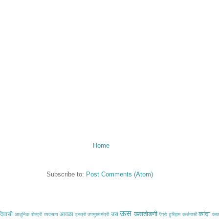
Home
Subscribe to:
Post Comments (Atom)
ऊस
ऊसतोडणी
कांदा
िवासी
आवळा
उस
आधुनिक पोल्ट्री व्यवसाय
इस्त्रो
उपमुख्यमंत्री
ऍग्रो टुरिझम
कर्जमाफी
का