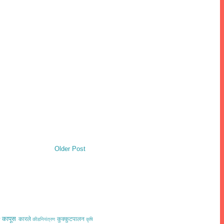
Older Post
कापूस
कारले
कुक्कुटपालन
त
कीडनियंत्रण
कृषि