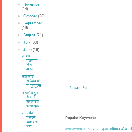
►
November
(14)
►
October
(26)
►
September
(19)
►
August
(21)
►
July
(30)
▼
June
(19)
पाऊस
नसल्यानं
चिंता
वाढली
खतासाठी
अधिकाऱ्यां
ना गुदगुल्या
Newer Post
महिकोकडून
शेतकरी,
सरकारची
फसवणूक
सांगलीत
घसरले
Popular Keywords
बेदाण्याचे
भाव
अन्नधान्य
अन्नसुरक्षा अभियान
आंबा
आद
अंजीर
अंतरपिक