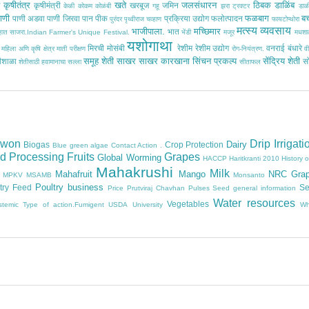
कृषीतंत्र
खते
जलसंधारन
ठिबक
डाळिंब
ठ
कृषीमंत्री
खरबूज
जमिन
केळी
कोकम
कोळंबी
गहू
झरा
ट्रक्टर
डाळ
ाणी
फळबाग
ब
पाणी अडवा
पाणी जिरवा
पान
पीक
प्रक्रिया उद्योग
फलोत्पादन
पुरंदर
पृथ्वीराज चव्हाण
फायटोप्थोरा
मत्स्य व्यवसाय
भाजीपाला.
मच्छिमार
भात
साहात साजरा.Indian Farmer's Unique Festival.
भेंडी
मजूर
मधशा
यशोगाथा
मिरची
मोसंबी
रेशीम
रेशीम उद्योग
वनराई बंधारे
महिला अणि कृषि क्षेत्र
माती परीक्षण
रोग-नियंत्रण.
वी
समूह शेती
साखर
साखर कारखाना
सिंचन प्रकल्प
सेंद्रिय शेती
ीशाळा
स
शेतीसाठी हवामानाचा सल्ला
सीताफल
owon
Drip Irrigati
Dairy
Biogas
Crop Protection
Blue green algae
Contact Action .
d Processing
Fruits
Grapes
Global Worming
HACCP
Haritkranti 2010
History 
Mahakrushi
Milk
Mahafruit
Mango
NRC Gra
MPKV
MSAMB
Monsanto
Poultry business
try Feed
Se
Price
Prutviraj Chavhan
Pulses
Seed general information
Water resources
Vegetables
stemic
Type of action.Fumigent
USDA
University
Wh