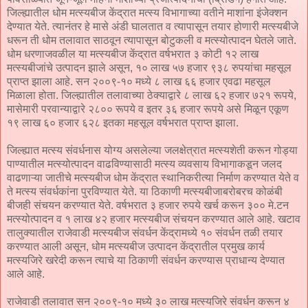
जिल्ह्यातील धोम मत्स्यबीज केंद्रात मत्स्य विभागाच्या वतीने माशांना इंजेक्शन
देण्यात येते. त्यानंतर हे मासे अंडी घालतात व त्यापासून तयार होणारी मत्स्यबीजे
धरून ती धोम तलावात साठवून त्यापासून बोटुकली व मत्स्योत्पादन घेतले जाते.
धोम धरणाजवळील या मत्स्यबीज केंद्रात वर्षभरात ३ कोटी १२ लाख
मत्स्यबीजांचे उत्पादन झाले असून, १० लाख ५७ हजार ९३८ रुपयांचा महसूल
प्राप्त झाला आहे. सन २००९-१० मध्ये ८ लाख ६६ हजार एवढा महसूल
मिळाला होता. जिल्ह्यातील तलावाच्या ठेक्याद्वारे ८ लाख ६२ हजार ७२१ रूपये,
मासेमारी परवान्याद्वारे २८०० रूपये व इतर ३६ हजार रूपये असे मिळून एकूण
१९ लाख ६० हजार ६२८ इतका महसूल वर्षभरात प्राप्त झाला.
जिल्ह्यात मत्स्य संवर्धनास योग्य असलेल्या जलक्षेत्रात मत्स्यशेती करून गोड्या
पाण्यातील मत्स्योत्पादन वाढविण्यासाठी मत्स्य व्यवसाय विभागाकडून जलद
वाढणाऱ्या जातीचे मत्स्यबीज धोम केंद्रात स्थानिकरीत्या निर्माण करण्यात येते व
ते मत्स्य संवर्धकांना पुरविण्यात येते. या ठिकाणी मत्स्यबीजाबरोबरच कोळंबी
बीजही संचयन करण्यात येते. वर्षभरात ३ हजार रुपये खर्च करून ३०० मे.टन
मत्स्योत्पादन व १ लाख ४२ हजार मत्स्यबीज संचयन करण्यात आले आहे. खटाव
तालुक्यातील राजेवाडी मत्स्यबीज संवर्धन केंद्रामध्ये १० संवर्धन तळी तयार
करण्यात आली असून, धोम मत्स्यबीज उत्पादन केंद्रातील प्रमुख कार्य
मत्स्यजिरे खरेदी करून त्याचे या ठिकाणी संवर्धन करण्यास प्राधान्य देण्यात
आले आहे.
राजेवाडी तलावात सन २००९-१० मध्ये ३० लाख मत्स्यजिरे संवर्धन करून ४