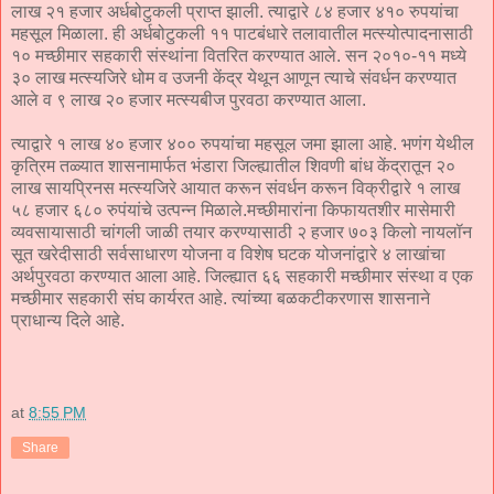
लाख २१ हजार अर्धबोटुकली प्राप्त झाली. त्याद्वारे ८४ हजार ४१० रुपयांचा
महसूल मिळाला. ही अर्धबोटुकली ११ पाटबंधारे तलावातील मत्स्योत्पादनासाठी
१० मच्छीमार सहकारी संस्थांना वितरित करण्यात आले. सन २०१०-११ मध्ये
३० लाख मत्स्यजिरे धोम व उजनी केंद्र येथून आणून त्याचे संवर्धन करण्यात
आले व ९ लाख २० हजार मत्स्यबीज पुरवठा करण्यात आला.
त्याद्वारे १ लाख ४० हजार ४०० रुपयांचा महसूल जमा झाला आहे. भणंग येथील
कृत्रिम तळ्यात शासनामार्फत भंडारा जिल्ह्यातील शिवणी बांध केंद्रातून २०
लाख सायप्रिनस मत्स्यजिरे आयात करून संवर्धन करून विक्रीद्वारे १ लाख
५८ हजार ६८० रुपंयांचे उत्पन्न मिळाले.मच्छीमारांना किफायतशीर मासेमारी
व्यवसायासाठी चांगली जाळी तयार करण्यासाठी २ हजार ७०३ किलो नायलॉन
सूत खरेदीसाठी सर्वसाधारण योजना व विशेष घटक योजनांद्वारे ४ लाखांचा
अर्थपुरवठा करण्यात आला आहे. जिल्ह्यात ६६ सहकारी मच्छीमार संस्था व एक
मच्छीमार सहकारी संघ कार्यरत आहे. त्यांच्या बळकटीकरणास शासनाने
प्राधान्य दिले आहे.
at
8:55 PM
Share