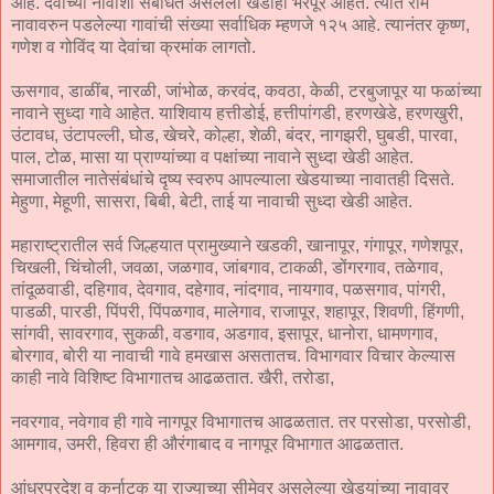
आहे. देवांच्या नावाशी संबंधित असलेली खेडीही भरपूर आहेत. त्यात राम
नावावरुन पडलेल्या गावांची संख्या सर्वाधिक म्हणजे १२५ आहे. त्यानंतर कृष्ण,
गणेश व गोविंद या देवांचा क्रमांक लागतो.
ऊसगाव, डाळींब, नारळी, जांभोळ, करवंद, कवठा, केळी, टरबुजापूर या फळांच्या
नावाने सुध्दा गावे आहेत. याशिवाय हत्तीडोई, हत्तीपांगडी, हरणखेडे, हरणखुरी,
उंटावध, उंटापल्ली, घोड, खेचरे, कोल्हा, शेळी, बंदर, नागझरी, घुबडी, पारवा,
पाल, टोळ, मासा या प्राण्यांच्या व पक्षांच्या नावाने सुध्दा खेडी आहेत.
समाजातील नातेसंबंधांचे दृष्य स्वरुप आपल्याला खेडयाच्या नावातही दिसते.
मेहुणा, मेहूणी, सासरा, बिबी, बेटी, ताई या नावाची सुध्दा खेडी आहेत.
महाराष्ट्रातील सर्व जिल्हयात प्रामुख्याने खडकी, खानापूर, गंगापूर, गणेशपूर,
चिखली, चिंचोली, जवळा, जळगाव, जांबगाव, टाकळी, डोंगरगाव, तळेगाव,
तांदूळवाडी, दहिगाव, देवगाव, दहेगाव, नांदगाव, नायगाव, पळसगाव, पांगरी,
पाडळी, पारडी, पिंपरी, पिंपळगाव, मालेगाव, राजापूर, शहापूर, शिवणी, हिंगणी,
सांगवी, सावरगाव, सुकळी, वडगाव, अडगाव, इसापूर, धानोरा, धामणगाव,
बोरगाव, बोरी या नावाची गावे हमखास असतातच. विभागवार विचार केल्यास
काही नावे विशिष्ट विभागातच आढळतात. खैरी, तरोडा,
नवरगाव, नवेगाव ही गावे नागपूर विभागातच आढळतात. तर परसोडा, परसोडी,
आमगाव, उमरी, हिवरा ही औरंगाबाद व नागपूर विभागात आढळतात.
आंध्रप्रदेश व कर्नाटक या राज्याच्या सीमेवर असलेल्या खेडयांच्या नावावर