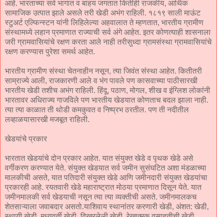
आहे. भारताच्या सर्व भागात व बाहय जगतात कितीही राजकीय, आर्थिक
सामाजिक उत्पात झाले असले तरी खेडी अभंग राहिली. १८१९ साली माऊंट
स्टुअर्ट एल्फिन्स्टन यांनी लिहिलेल्या अहवालात ते म्हणतात, भारतीय ग्रामीण
संस्थामध्ये लहान प्रमाणात राज्याची सर्व अंगे आहेत. इतर कोणत्याही शासनाला
जरी ग्रामवासियांचे रक्षण करता आले नाही तरीसुध्दा ग्रामसंस्था ग्रामवासियांचे
रक्षण करण्यास पुरेशा समर्थ आहेत.
भारतीय ग्रामीण संस्था चेतनाहीन नसून, त्या जिवंत संस्था आहेत. कितीतरी
साम्राज्ये आली, राजकारणी आले व भंग पावले पण कासवाच्या पाठीसारखी
भारतीय खेडी तशीच अभंग राहिली. हिंदू, पठाण, मोगल, शीख व इंग्लिश लोकांनी
भारतावर अधिराज्य गाजविले पण भारतीय खेडयात कोणताच बदल झाला नाही.
त्या त्या काळात ती थोडी कमकुवत व निष्प्रभ ठरतील. पण ती नदीतील
लव्हाळयासारखी मजबूत राहिली.
खेडयांचे प्रकार
भारतात खेडयांचे दोन प्रकार आहेत. यात संयुक्त खेडे व पृथक खेडे असे
वर्गीकरण करण्यात येते. संयुक्त खेडयात सर्व जमीन सुसंघटित अशा मंडळाच्या
मालकीची असते, यात पतिदारी संयुक्त खेडे आणि जमीनदारी संयुक्त खेडयांचा
प्रकारही आहे. रयतवारी खेडे महाराष्ट्रात मोठया प्रमाणात दिसून येते. यात
जमीनमालकी सर्व खेडयाची नसून त्या त्या व्यक्तीची असते. जमीनमालकच
शेतसाऱ्याला जवाबदार असतो.याशिवाय स्थानांतर करणारी खेडी, अंशत: खेडी,
स्थायी खेडी, मध्यवर्ती खेडी, विखुरलेली खेडी, रेखात्मक वसाहतीची खेडी