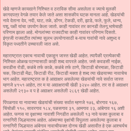
खेडे म्हणजे कायद्याने निश्चित व ठराविक सीमा असलेला व ज्याचे मुलकी
कागदपत्र वेगळे तयार केले जाते असा शासकीय घटक मानला आहे. खेडयांची
नावे देताना देव, नदी, घाट, तळे, डोंगर, टेकडी, दरी, झाडे, फले, फुले, धान्य,
पशू, पक्षी यांचा उपयोग केला जातो. काही गावांवर तर कानडी तेलगू भाषेचाही
परिणाम झाला आहे. मोगलांच्या राजवटीचा काही गावांवर परिणाम दिसतो.
इंग्रजी राजवटीत त्यांच्या सुलभ उपयोगासाठी ब-याच गावांची नावे अशुध्द व
विकृत पध्दतीने उच्चारली जात असे.
महाराष्ट्रात एकाच नावाची एकाहून जास्त खेडी आहेत. त्यापैकी प्रत्येकाची
निश्चित ओळख पटण्यासाठी काही शब्द वापरले आहेत. जसे कवडसी नाईक,
कवडीस रोडी, कळंबे तर्फ काळे, कळंबे तर्फ ठाणे, किटाडी बोरमाळा, किटाडी
चक, किटाडी मेंढा, किटाडी रीठ, किटाडी मक्ता हे शब्द त्या खेडयाच्या नावाचेच
भाग आहेत. महाराष्ट्रात क हे आद्याक्षर असलेल्या खेडयांची नावे सर्वात जास्त
म्हणजे ४१५१ आहेत, तर म या अद्याक्षराची खेडी ३२४० आहेत. तर स हे अद्याक्षर
असलेली २९३० व प हे अद्याक्षर असलेली २८६९ खेडी आहेत.
पिंपळगाव या नावाच्या खेडयांची संख्या सर्वात म्हणजे १७६, बोरगाव १६७,
चिंचोळी ११०, सावरगाव १८४, पळसगाव ३१, आमगाव २३, आंबेगाव १६ अशी
आहेत. फणस या वृक्षाच्या नावाशी निगडीत असलेली १३ नावे फक्त कुलाबा व
रत्नागिरी जिल्हयातच आहेत. आंब्याच्या वृक्षांची विपुलता असलेल्या कुलाबा व
रत्नागिरी जिल्हयात आंबेगाव नावाचीफक्त दोनच खेडी असावीत हे एक आश्चर्यच