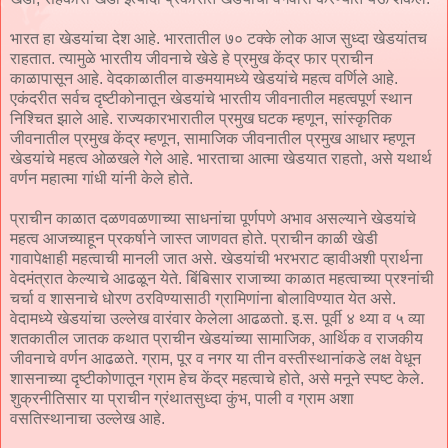
भारत हा खेडयांचा देश आहे. भारतातील ७० टक्के लोक आज सुध्दा खेडयांतच
राहतात. त्यामुळे भारतीय जीवनाचे खेडे हे प्रमुख केंद्र फार प्राचीन
काळापासून आहे. वेदकाळातील वाङमयामध्ये खेडयांचे महत्व वर्णिले आहे.
एकंदरीत सर्वच दृष्टीकोनातून खेडयांचे भारतीय जीवनातील महत्वपूर्ण स्थान
निश्चित झाले आहे. राज्यकारभारातील प्रमुख घटक म्हणून, सांस्कृतिक
जीवनातील प्रमुख केंद्र म्हणून, सामाजिक जीवनातील प्रमुख आधार म्हणून
खेडयांचे महत्व ओळखले गेले आहे. भारताचा आत्मा खेडयात राहतो, असे यथार्थ
वर्णन महात्मा गांधी यांनी केले होते.
प्राचीन काळात दळणवळणाच्या साधनांचा पूर्णपणे अभाव असल्याने खेडयांचे
महत्व आजच्याहून प्रकर्षाने जास्त जाणवत होते. प्राचीन काळी खेडी
गावापेक्षाही महत्वाची मानली जात असे. खेडयांची भरभराट व्हावीअशी प्रार्थना
वेदमंत्रात केल्याचे आढळून येते. बिंबिसार राजाच्या काळात महत्वाच्या प्रश्नांची
चर्चा व शासनाचे धोरण ठरविण्यासाठी ग्रामिणांना बोलाविण्यात येत असे.
वेदामध्ये खेडयांचा उल्लेख वारंवार केलेला आढळतो. इ.स. पूर्वी ४ थ्या व ५ व्या
शतकातील जातक कथात प्राचीन खेडयांच्या सामाजिक, आर्थिक व राजकीय
जीवनाचे वर्णन आढळते. ग्राम, पूर व नगर या तीन वस्तीस्थानांकडे लक्ष वेधून
शासनाच्या दृष्टीकोणातून ग्राम हेच केंद्र महत्वाचे होते, असे मनूने स्पष्ट केले.
शुक्रनीतिसार या प्राचीन ग्रंथातसुध्दा कुंभ, पाली व ग्राम अशा
वसतिस्थानाचा उल्लेख आहे.