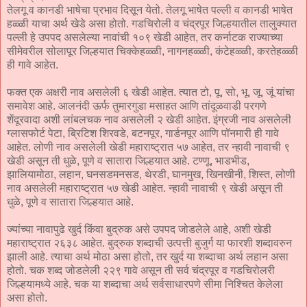
तेलगू व कानडी भाषेचा प्रभाव दिसून येतो. तेलगू भाषेत पल्ली व कानडी भाषेत
हळ्ळी याचा अर्थ खेडे असा होतो. गडचिरोली व चंद्रपूर जिल्हयातील तालुक्यात
पल्ली हे उपपद असलेल्या नावांची १०९ खेडी आहेत, तर कर्नाटक राज्याच्या
सीमेवरील सोलापूर जिल्हयात चिक्केहळ्ळी, नागनहळ्ळी, कंटेहळ्ळी, करतेहळ्ळी
ही गावे आहेत.
फक्त एक अक्षरी नाव असलेली ६ खेडी आहेत. त्यात टो, पू, सो, भू, जू, जूं यांचा
समावेश आहे. आलनंदी ऊर्फ तुमारगुडा मसाहत आणि तांदूळवाडी परगणे
शेंदूरवादा अशी लांबलचक नाव असलेली २ खेडी आहेत. इंग्रजी नाव असलेली
ग्लासफोर्ट पेटा, ब्रिटिश शिरवडे, बटनपूर, गार्डनपूर आणि पॉनमारी ही गावे
आहेत. लोणी नाव असलेली खेडी महाराष्ट्रात ५७ आहेत, तर न्हावी नावाची ९
खेडी असून ती धुळे, पूणे व सातारा जिल्हयात आहे. टण्णू, भाडभीड,
झालियामोठा, लहान, घनसडमनसड, थेरडी, घानमुख, खिनखीनी, शिस्त, लोणी
नाव असलेली महाराष्ट्रात ५७ खेडी आहेत. न्हावी नावाची ९ खेडी असून ती
धुळे, पूणे व सातारा जिल्हयात आहे.
ज्यांच्या नावापुढे खुर्द किंवा बुद्रुक असे उपपद जोडलेले आहे, अशी खेडी
महाराष्ट्रात २६३८ आहेत. बुद्रुक शब्दाची उत्पत्ती बुजुर्ग या फारशी शब्दावरुन
झाली आहे. त्याचा अर्थ मोठा असा होतो, तर खुर्द या शब्दाचा अर्थ लहान असा
होतो. चक शब्द जोडलेली २२९ गावे असून ती सर्व चंद्रपूर व गडचिरोलरी
जिल्हयामध्ये आहे. चक या शब्दाचा अर्थ सर्वसाधारपणे सीमा निश्चित केलेला
असा होतो.