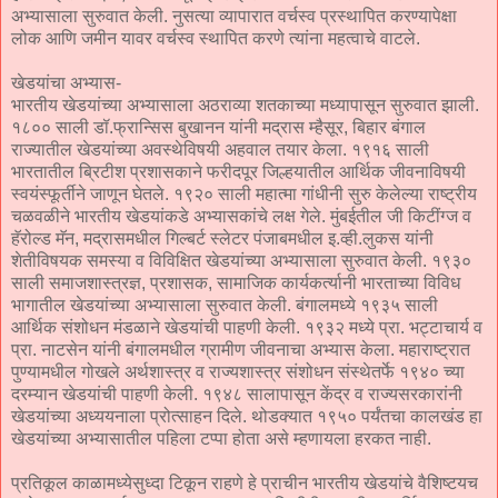
अभ्यासाला सुरुवात केली. नुसत्या व्यापारात वर्चस्व प्रस्थापित करण्यापेक्षा
लोक आणि जमीन यावर वर्चस्व स्थापित करणे त्यांना महत्वाचे वाटले.
खेडयांचा अभ्यास-
भारतीय खेडयांच्या अभ्यासाला अठराव्या शतकाच्या मध्यापासून सुरुवात झाली.
१८०० साली डॉ.फ्रान्सिस बुखानन यांनी मद्रास म्हैसूर, बिहार बंगाल
राज्यातील खेडयांच्या अवस्थेविषयी अहवाल तयार केला. १९१६ साली
भारतातील ब्रिटीश प्रशासकाने फरीदपूर जिल्हयातील आर्थिक जीवनाविषयी
स्वयंस्फूर्तीने जाणून घेतले. १९२० साली महात्मा गांधीनी सुरु केलेल्या राष्ट्रीय
चळवळीने भारतीय खेडयांकडे अभ्यासकांचे लक्ष गेले. मुंबईतील जी किटींग्ज व
हॅरोल्ड मॅन, मद्रासमधील गिल्बर्ट स्लेटर पंजाबमधील इ.व्ही.लुकस यांनी
शेतीविषयक समस्या व विविक्षित खेडयांच्या अभ्यासाला सुरुवात केली. १९३०
साली समाजशास्त्रज्ञ, प्रशासक, सामाजिक कार्यकर्त्यानी भारताच्या विविध
भागातील खेडयांच्या अभ्यासाला सुरुवात केली. बंगालमध्ये १९३५ साली
आर्थिक संशोधन मंडळाने खेडयांची पाहणी केली. १९३२ मध्ये प्रा. भट्टाचार्य व
प्रा. नाटसेन यांनी बंगालमधील ग्रामीण जीवनाचा अभ्यास केला. महाराष्ट्रात
पुण्यामधील गोखले अर्थशास्त्र व राज्यशास्त्र संशोधन संस्थेतर्फे १९४० च्या
दरम्यान खेडयांची पाहणी केली. १९४८ सालापासून केंद्र व राज्यसरकारांनी
खेडयांच्या अध्ययनाला प्रोत्साहन दिले. थोडक्यात १९५० पर्यंतचा कालखंड हा
खेडयांच्या अभ्यासातील पहिला टप्पा होता असे म्हणायला हरकत नाही.
प्रतिकूल काळामध्येसुध्दा टिकून राहणे हे प्राचीन भारतीय खेडयांचे वैशिष्टयच