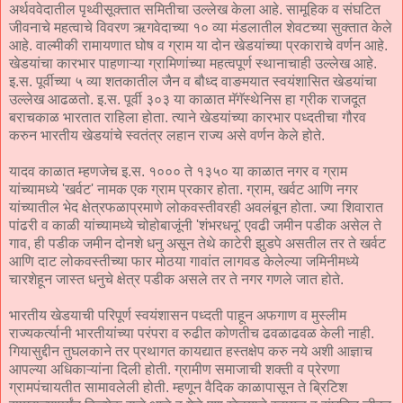
अर्थववेदातील पृथ्वीसूक्तात समितीचा उल्लेख केला आहे. सामूहिक व संघटित
जीवनाचे महत्वाचे विवरण ऋगवेदाच्या १० व्या मंडलातील शेवटच्या सुक्तात केले
आहे. वाल्मीकी रामायणात घोष व ग्राम या दोन खेडयांच्या प्रकाराचे वर्णन आहे.
खेडयांचा कारभार पाहणाऱ्या ग्रामिणांच्या महत्वपूर्ण स्थानाचाही उल्लेख आहे.
इ.स. पूर्वीच्या ५ व्या शतकातील जैन व बौध्द वाङमयात स्वयंशासित खेडयांचा
उल्लेख आढळतो. इ.स. पूर्वी ३०३ या काळात मॅगॅस्थेनिस हा ग्रीक राजदूत
बराचकाळ भारतात राहिला होता. त्याने खेडयांच्या कारभार पध्दतीचा गौरव
करुन भारतीय खेडयांचे स्वतंत्र लहान राज्य असे वर्णन केले होते.
यादव काळात म्हणजेच इ.स. १००० ते १३५० या काळात नगर व ग्राम
यांच्यामध्ये 'खर्वट' नामक एक ग्राम प्रकार होता. ग्राम, खर्वट आणि नगर
यांच्यातील भेद क्षेत्रफळाप्रमाणे लोकवस्तीवरही अवलंबून होता. ज्या शिवारात
पांढरी व काळी यांच्यामध्ये चोहोबाजूंनी 'शंभरधनू' एवढी जमीन पडीक असेल ते
गाव, ही पडीक जमीन दोनशे धनु असून तेथे काटेरी झुडपे असतील तर ते खर्वट
आणि दाट लोकवस्तीच्या फार मोठया गावांत लागवड केलेल्या जमिनीमध्ये
चारशेहून जास्त धनुचे क्षेत्र पडीक असले तर ते नगर गणले जात होते.
भारतीय खेडयाची परिपूर्ण स्वयंशासन पध्दती पाहून अफगाण व मुस्लीम
राज्यकर्त्यानी भारतीयांच्या परंपरा व रुढीत कोणतीच ढवळाढवळ केली नाही.
गियासुद्दीन तुघलकाने तर प्रथागत कायद्यात हस्तक्षेप करु नये अशी आज्ञाच
आपल्या अधिकाऱ्यांना दिली होती. ग्रामीण समाजाची शक्ती व प्रेरणा
ग्रामपंचायतीत सामावलेली होती. म्हणून वैदिक काळापासून ते ब्रिटिश