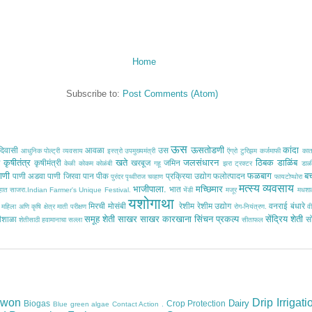
Home
Subscribe to:
Post Comments (Atom)
ऊस
ऊसतोडणी
कांदा
िवासी
आवळा
उस
आधुनिक पोल्ट्री व्यवसाय
इस्त्रो
उपमुख्यमंत्री
ऍग्रो टुरिझम
कर्जमाफी
का
कृषीतंत्र
खते
जलसंधारन
ठिबक
डाळिंब
ठ
कृषीमंत्री
खरबूज
जमिन
केळी
कोकम
कोळंबी
गहू
झरा
ट्रक्टर
डाळ
ाणी
फळबाग
ब
पाणी अडवा
पाणी जिरवा
पान
पीक
प्रक्रिया उद्योग
फलोत्पादन
पुरंदर
पृथ्वीराज चव्हाण
फायटोप्थोरा
मत्स्य व्यवसाय
भाजीपाला.
मच्छिमार
भात
साहात साजरा.Indian Farmer's Unique Festival.
भेंडी
मजूर
मधशा
यशोगाथा
मिरची
मोसंबी
रेशीम
रेशीम उद्योग
वनराई बंधारे
महिला अणि कृषि क्षेत्र
माती परीक्षण
रोग-नियंत्रण.
वी
समूह शेती
साखर
साखर कारखाना
सिंचन प्रकल्प
सेंद्रिय शेती
ीशाळा
स
शेतीसाठी हवामानाचा सल्ला
सीताफल
owon
Drip Irrigati
Dairy
Biogas
Crop Protection
Blue green algae
Contact Action .