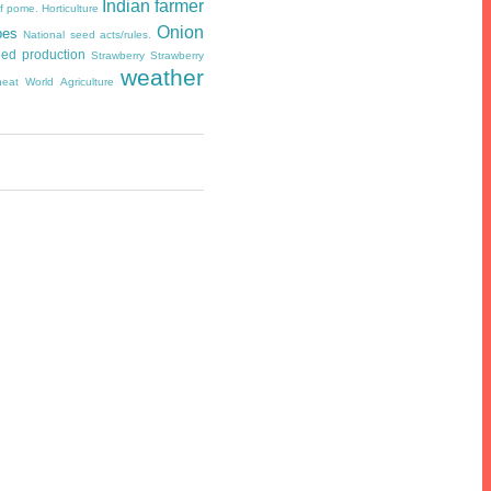
Indian farmer
of pome.
Horticulture
Onion
pes
National seed acts/rules.
ed production
Strawberry
Strawberry
weather
eat
World Agriculture