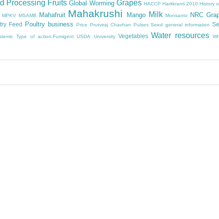
d Processing
Fruits
Grapes
Global Worming
HACCP
Haritkranti 2010
History 
Mahakrushi
Milk
Mahafruit
Mango
NRC Gra
MPKV
MSAMB
Monsanto
Poultry business
try Feed
Se
Price
Prutviraj Chavhan
Pulses
Seed general information
Water resources
Vegetables
stemic
Type of action.Fumigent
USDA
University
Wh