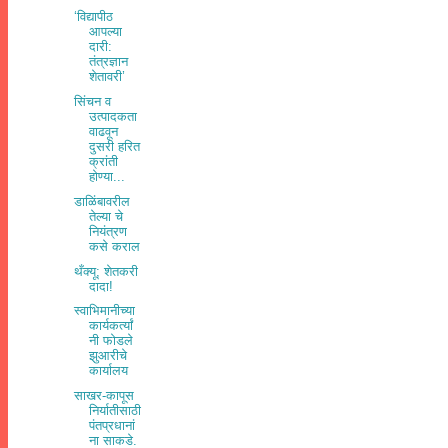
‘विद्यापीठ
आपल्‍या
दारी:
तंत्रज्ञान
शेतावरी’
सिंचन व
उत्पादकता
वाढवून
दुसरी हरित
क्रांती
होण्या...
डाळिंबावरील
तेल्या चे
नियंत्रण
कसे कराल
थँक्यू; शेतकरी
दादा!
स्वाभिमानीच्या
कार्यकर्त्यां
नी फोडले
झुआरीचे
कार्यालय
साखर-कापूस
निर्यातीसाठी
पंतप्रधानां
ना साकडे.