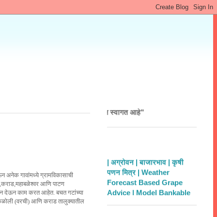
RUSHI" "महाकृषि मध्ये आपल स्वागत आहे"
| अग्रोवन |
बाजारभाव |
कृषी
पणन मित्र |
Weather
न अनेक गावांमध्ये ग्रामविकासाची
Forecast Based Grape
,कराड,महाबळेश्वर आणि पाटण
Advice |
Model Bankable
ोकून देऊन काम करत आहेत. बचत गटांच्या
Projects |
ACABC
 केळोली (वरची) आणि कराड तालुक्यातील