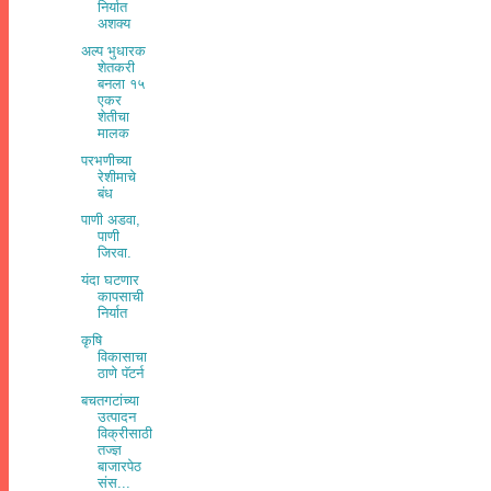
निर्यात
अशक्य
अल्प भुधारक
शेतकरी
बनला १५
एकर
शेतीचा
मालक
परभणीच्‍या
रेशीमाचे
बंध
पाणी अडवा,
पाणी
जिरवा.
यंदा घटणार
कापसाची
निर्यात
कृषि
विकासाचा
ठाणे पॅटर्न
बचतगटांच्या
उत्पादन
विक्रीसाठी
तज्ज्ञ
बाजारपेठ
संस...