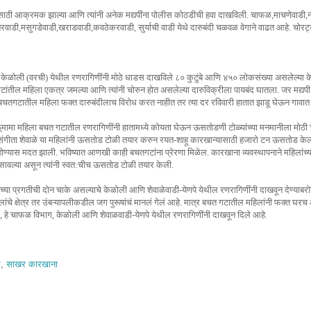
ठी आक्रमक झाल्या आणि त्यांनी अनेक मद्यपींना पोलीस कोठडीची हवा दाखविली. चाफळ,माचणेवाडी,नानेग
रवाडी,मसुगडेवाडी,खराडवाडी,कवठेकरवाडी, सुर्याची वाडी येथे दारुबंदी चळवळ वेगाने वाढत आहे. चोरट्या द
ातील केळोली (वरची) येथील रणरागिणींनी मोठे धाडस दाखविले ८० कुटुंबे आणि ४५० लोकसंख्या असलेल्य
त गटांतील महिला एकत्र जमल्या आणि त्यांनी चोरुन होत असलेल्या दारुविक्रीला पायबंद घातला. जर मद
. बचतगटातील महिला फक्त दारुबंदीलाच विरोध करत नाहीत तर त्या दर रविवारी हातात झाडू घेऊन गावात
ळूमामा महिला बचत गटातील रणरागिणींनी हातामध्ये कोयता घेऊन ऊसतोडणी टोळ्यांच्या मनमानीला मोठी च
शेवाळे,संगीता शेवाळे या महिलांनी ऊसतोड टोळी तयार करुन रयत-शाहू कारखान्यासाठी हजारो टन ऊसतोड केल
 होण्यास मदत झाली. भविष्यात आणखी काही बचतगटांना प्रेरणा मिळेल. कारखाना व्यवस्थापनाने महिलांच्य
वल्या असून त्यांनी स्वत:चीच ऊसतोड टोळी तयार केली.
ा प्रगतीची दोन चाके असल्याचे केळोली आणि शेवाळेवाडी-येणपे येथील रणरागिणींनी दाखवून देण्याबरोबच 
लांचे क्षेत्र तर उंबऱ्यापलीकडील जग पुरूषांचं मानलं गेलं आहे. मात्र बचत गटातील महिलांनी फक्त घ
 हे चाफळ विभाग, केळोली आणि शेवाळवाडी-येणपे येथील रणरागिणींनी दाखवून दिले आहे.
र
,
साखर कारखाना