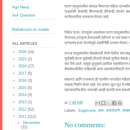
पाटण तालुक्यातील चाफळ विभागात महिला दारुबंदीसा
Agri News
पाडळोशी, केळोशी, शिंगणवाडी, वीरेवाडी, डेरवण, बाब
Ask Question
कार्यपध्दतीचा धसकाच घेतला आहे.
Mahakrushi on mobile
निर्मल ग्राम, तंटामुक्त असलेल्या पाटण तालुक्य
भैरवनाथ,दत्तकृपा,वैभवलक्ष्मी,श्रीराम या पाच बच
ठाण्यातच हजर केल्यामुळे मद्यपींनीही धसका घेतला
ALL ARTICLES
►
2026
(14)
कराड तालुक्यातील शेवाळेवाडी येणपे येथील संत बा
सुर्यवंशी,वंदना सुर्यवंशी,दीपाली शेवाळे,सुनीता 
►
2023
(2)
चार पैसे आले. यामुळे कुटुंबाचे आर्थिक सक्षमीकरण
►
2018
(27)
शेवाळेवाडीतील माहिलाही आता ऊसतोडणीसाठी सरसा
►
2017
(5)
बचतगट आणि राजसत्ता ही ग्रामीण भागातील महिलांच्य
►
2016
(3)
दबदबा निर्माण केला आहे. घर,संसार,चूल-मूल हे महि
►
2015
(5)
उंबऱ्यापलीकडील जगातही आम्ही क्रांती करू शकतो,
►
2014
(3)
►
2013
(1)
at
7:44 AM
►
2012
(52)
Labels:
Sugarcane
,
ऊस
,
ऊसतोडणी
,
साख
▼
2011
(212)
►
December
No comments:
(11)