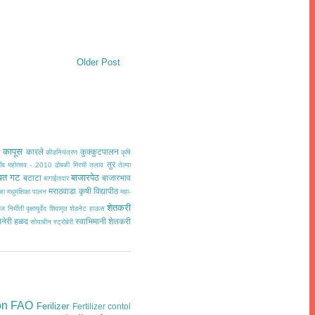
Older Post
कापूस
कारले
कुक्कुटपालन
त
कीडनियंत्रण
कृषि
तुर
ींब महोत्सव - 2010
ढोबळी मिरची
तलाव
तेल्या
चत गट
बाजारपेठ
बटाटा
बाजारभाव
बागाईतदार
मराठवाडा कृषी विद्यापीठ
ळा
मधुमक्षिका पालन
महा-
शेतकरी
ज निर्मीती
वृक्षायुर्वेद
शिवामृत
शेडनेट हाऊस
ोनेरी हळद
स्वाभिमानी शेतकरी
सोयाबीन
स्ट्रोबेरी
on
FAO
Ferilizer
Fertilizer contol