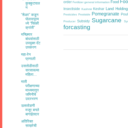
Foo
Food
order
Fertilizer general information
कुक्कुटपाल
न
Land Holding
Insectiside
Keshar
Kashmir
Pomegranate
Poul
“शेअर” कडून
Pesticides
Pestiside
Sugarcane
पोलादपूरम
Subsidy
Producer
Sy
ध्ये “पिवळी
forcasting
क्रांती”
मच्छिमार
बांधवांसाठी
उपयुक्त दॅट
उपकरण
महा-रेन
प्रणाली
उसतोडीसाठी
सरसावल्या
महिला...
माती
परीक्षणाच्या
माध्यमातून
जमिनीचे
उदरभरण
ऊसतोडणी
मजूर बनले
बागाईतदार
अतिरिक्त
साखरेची