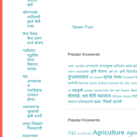
सेंद्रिय
शेती
डोंगरगावचे
आदिवासी
झाले शेती
तज्ज्ञ
Newer Post
विना विलंब,
विना तारण
कर्ज योजना
गादीवाफा
Popular Keywords
पद्धतीचा
कांदा
पिकाला
अन्नधान्य
अन्नसुरक्षा अभियान
आंबा
आद
अंजीर
अंतरपिक
फायदा
कृषि योजना
कृषी विद्यापी
उत्पन्न बाजारसमिति
कृषी दिन
यंदा
दुग्धव्यवसाय
द्राक्ष
निर्यात
प
दॅट उपकरण
निलक्रांती
अन्नधान्या
बायोगॅस
बियाणांची गुणवत्ता
बी-बियाणे उपलब्धता
बैल पोळा उत्
चं
रेकॉर्डब्रेक
महाकृषी
रेन
महाराष्ट्र
महाराष्ट्रातील शेती कोण पिकवतो
महिको
उत्पादन
शेततळे.
शेती व्यवसाय
शेती
शेत
शेतीपूरक व्यवसाय
होणार
हळद
“पिवळी क्रांती
संघटना
हरितक्रांती
धडपडणाऱ्या
युवकाची
कृषी भरारी
Popular Keywords
लातूर जिल्ह्यात
निलक्रांती
Agriculture
Agr
7/12
Acts/Rules
माळरानावर