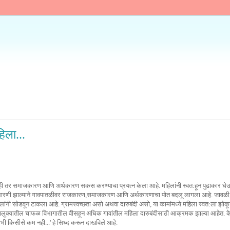
"WELCOME TO MAHAK
िला...
ाही तर समाजकारण आणि अर्थकारण सकस करण्याचा प्रयत्न केला आहे. महिलांनी स्वत:हून पुढाकार घेऊ
ारणी झाल्याने गावपातळीवर राजकारण,समाजकारण आणि अर्थकारणाचा पोत बदलू लागला आहे. जावळी
महिलांनी सोडवून टाकला आहे. ग्रामस्वच्छता असो अथवा दारुबंदी असो, या कामांमध्ये महिला स्वत:ला झ
टण तालुक्यातील चाफळ विभागातील वीसहून अधिक गावांतील महिला दारुबंदीसाठी आक्रमक झाल्या आहेत.
 भी किसीसे कम नही...' हे सिध्द करून दाखविले आहे.