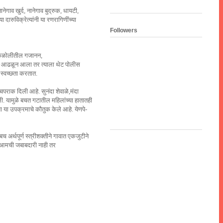
ाव खुर्द, नानेगाव बुद्रुक, धायटी,
ारुविक्रेत्यांनी या रणरागिणींच्या
Followers
ा केळोलीतील गजानन,
्यपी आढळून आला तर त्याला थेट पोलीस
 स्वच्छता करतात.
पराक दिली आहे. सुनंदा शेवाळे,मंदा
ी. यामुळे बचत गटातील महिलांच्या हातातही
ा या उपक्रमाचे कौतुक केले आहे. येणपे-
अर्थपूर्ण स्त्रीशक्तीने गावात एकजुटीने
रच आमची जबाबदारी नाही तर