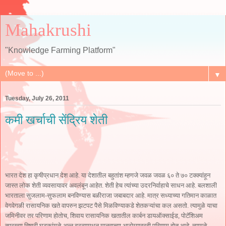
Mahakrushi
"Knowledge Farming Platform"
▼
Tuesday, July 26, 2011
कमी खर्चाची सेंद्रिय शेती
भारत देश हा कृषीप्रधान देश आहे. या देशातील बहुतांश म्हणजे जवळ जवळ ६० ते ७० टक्क्यांहून
जास्त लोक शेती व्यवसायावर अवलंबून आहेत. शेती हेच त्यांच्या उदरनिर्वाहाचे साधन आहे. बलशाली
भारताला सुजलाम-सुफलाम बनविण्यास बळीराजा जबाबदार आहे. मात्र सध्याच्या गतिमान काळात
वेगवेगळी रासायनिक खते वापरुन झटपट पैसे मिळविण्याकडे शेतकऱ्यांचा कल असतो. त्यामुळे याचा
जमिनीवर तर परिणाम होतोच, शिवाय रासायनिक खतातील कार्बन डायऑक्साईड, पोटॅशिअम
सारख्या विषारी घटकांमुळे अन्न द्रव्‍यामधून मानवाच्या आरोग्यावरही परिणाम होत आहे. त्यामुळे