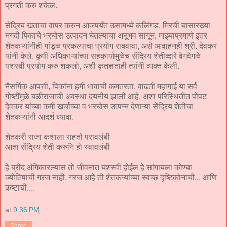
प्रगती करु शकेल.
सेंद्रिय खतांचा वापर करुन आजपर्यंत उसामध्ये कलिंगड, मिरची यासारख्या
नगदी पिकाचे भरघोस उत्पादन घेतल्याचा अनूभव सांगून, माझ्याप्रमाणे इतर
शेतकऱ्यांनीही गांडूळ प्रकल्पाचा प्रयोग राबवावा, असे आवाहनही श्री. देवकर
यांनी केले. कृषी अधिकाऱ्यांच्या सहकार्यामुळेच सेंद्रिय शेतीव्दारे वेगवेगळे
यशस्वी प्रयोग करु शकलो, अशी कृतज्ञताही त्यांनी व्यक्‍त केली.
नैसर्गिक आपत्ती, पिकांना हमी भावाची कमतरता, वाढती महागाई या सर्व
गोष्टींमुळे बळीराजाची अवस्था दयनीय झाली आहे. अशा परिस्थितीत पोपट
देवकर यांच्या कमी खर्चाच्या व भरघोस उत्पन्न देणाऱ्या सेंद्रिय शेतीचा
शेतकऱ्यांनी आदर्श घ्यावा.
शेतकरी राजा कशाला राहतो परावलंबी
आता सेंद्रिय शेती करुनि हो स्वावलंबी
हे ब्रीद अंगिकारल्यास तो जीवनात यशस्वी होईल हे सांगायला कोण्या
ज्योतिषाची गरज नाही. गरज आहे ती शेतकऱ्यांच्या स्वच्छ दृष्टिकोनाची... आणि
कष्टाची....
at
9:36 PM
Share