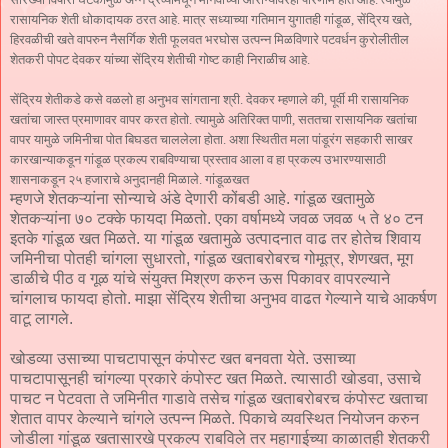
रासायनिक शेती धोकादायक ठरत आहे. मात्र सध्याच्या गतिमान युगातही गांडूळ, सेंद्रिय खते,
हिरवळीची खते वापरुन नैसर्गिक शेती फूलवत भरघोस उत्पन्न मिळविणारे पटवर्धन कुरोलीतील
शेतकरी पोपट देवकर यांच्या सेंद्रिय शेतीची गोष्ट काही निराळीच आहे.
सेंद्रिय शेतीकडे कसे वळलो हा अनुभव सांगताना श्री. देवकर म्हणाले की, पूर्वी मी रासायनिक
खतांचा जास्त प्रमाणावर वापर करत होतो. त्यामुळे अतिरिक्त पाणी, सततचा रासायनिक खतांचा
वापर यामुळे जमिनीचा पोत बिघडत चाललेला होता. अशा स्थितीत मला पांडूरंग सहकारी साखर
कारखान्याकडून गांडूळ प्रकल्प राबविण्याचा प्रस्ताव आला व हा प्रकल्प उभारण्यासाठी
शासनाकडून २५ हजाराचे अनुदानही मिळाले. गांडूळखत
म्हणजे शेतकऱ्यांना सोन्याचे अंडे देणारी कोंबडी आहे. गांडूळ खतामुळे
शेतकऱ्यांना ७० टक्के फायदा मिळतो. एका वर्षामध्ये जवळ जवळ ५ ते ४० टन
इतके गांडूळ खत मिळते. या गांडूळ खतामुळे उत्पादनात वाढ तर होतेच शिवाय
जमिनीचा पोतही चांगला सुधारतो, गांडूळ खताबरोबरच गोमूत्र, शेणखत, मूग
डाळीचे पीठ व गूळ यांचे संयुक्त मिश्रण करुन ऊस पिकावर वापरल्याने
चांगलाच फायदा होतो. माझा सेंद्रिय शेतीचा अनुभव वाढत गेल्याने याचे आकर्षण
वाटू लागले.
खोडव्या उसाच्या पाचटापासून कंपोस्ट खत बनवता येते. उसाच्या
पाचटापासूनही चांगल्या प्रकारे कंपोस्ट खत मिळते. त्यासाठी खोडवा, उसाचे
पाचट न पेटवता ते जमिनीत गाडावे तसेच गांडूळ खताबरोबरच कंपोस्ट खताचा
शेतात वापर केल्याने चांगले उत्पन्न मिळते. पिकाचे व्यवस्थित नियोजन करुन
जोडीला गांडूळ खतासारखे प्रकल्प राबविले तर महागाईच्या काळातही शेतकरी