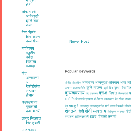
सेंद्रिय
शेती
डोंगरगावचे
आदिवासी
झाले शेती
तज्ज्ञ
विना विलंब,
विना तारण
कर्ज योजना
Newer Post
गादीवाफा
पद्धतीचा
कांदा
पिकाला
फायदा
Popular Keywords
यंदा
अन्नधान्या
चं
अन्नधान्य
अन्नसुरक्षा अभियान
आंबा
आद
अंजीर
अंतरपिक
रेकॉर्डब्रेक
कृषि योजना
कृषी विद्यापी
उत्पन्न बाजारसमिति
कृषी दिन
उत्पादन
दुग्धव्यवसाय
द्राक्ष
निर्यात
प
दॅट उपकरण
निलक्रांती
होणार
बायोगॅस
बियाणांची गुणवत्ता
बी-बियाणे उपलब्धता
बैल पोळा उत्
धडपडणाऱ्या
महाकृषी
युवकाची
रेन
महाराष्ट्र
महाराष्ट्रातील शेती कोण पिकवतो
महिको
शेततळे.
शेती व्यवसाय
कृषी भरारी
शेती
शेत
शेतीपूरक व्यवसाय
हळद
“पिवळी क्रांती
संघटना
हरितक्रांती
लातूर जिल्ह्यात
निलक्रांती
माळरानावर