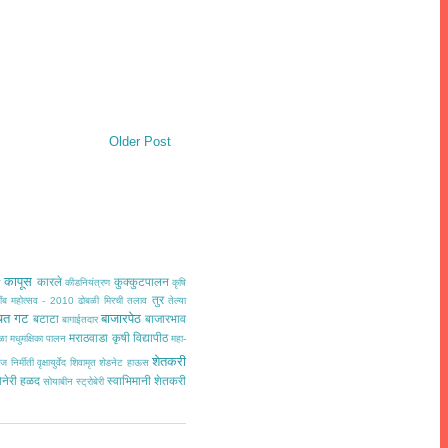
Older Post
कापूस
कारले
कुक्कुटपालन
त
कीडनियंत्रण
कृषि
तुर
ींब महोत्सव - 2010
ढोबळी मिरची
तलाव
तेल्या
चत गट
बाजारपेठ
बटाटा
बाजारभाव
बागाईतदार
मराठवाडा कृषी विद्यापीठ
ळा
मधुमक्षिका पालन
महा-
शेतकरी
ज निर्मीती
वृक्षायुर्वेद
शिवामृत
शेडनेट हाऊस
ोनेरी हळद
स्वाभिमानी शेतकरी
सोयाबीन
स्ट्रोबेरी