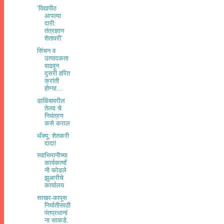
‘विद्यापीठ
आपल्‍या
दारी:
तंत्रज्ञान
शेतावरी’
सिंचन व
उत्पादकता
वाढवून
दुसरी हरित
क्रांती
होण्या...
डाळिंबावरील
तेल्या चे
नियंत्रण
कसे कराल
थँक्यू; शेतकरी
दादा!
स्वाभिमानीच्या
कार्यकर्त्यां
नी फोडले
झुआरीचे
कार्यालय
साखर-कापूस
निर्यातीसाठी
पंतप्रधानां
ना साकडे.