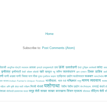
Home
Subscribe to:
Post Comments (Atom)
ऊस
ऊसतोडणी
कांदा
िवासी
आवळा
उस
आधुनिक पोल्ट्री व्यवसाय
इस्त्रो
उपमुख्यमंत्री
ऍग्रो टुरिझम
कर्जमाफी
का
कृषीतंत्र
खते
जलसंधारन
ठिबक
डाळिंब
ठ
कृषीमंत्री
खरबूज
जमिन
केळी
कोकम
कोळंबी
गहू
झरा
ट्रक्टर
डाळ
ाणी
फळबाग
ब
पाणी अडवा
पाणी जिरवा
पान
पीक
प्रक्रिया उद्योग
फलोत्पादन
पुरंदर
पृथ्वीराज चव्हाण
फायटोप्थोरा
मत्स्य व्यवसाय
भाजीपाला.
मच्छिमार
भात
साहात साजरा.Indian Farmer's Unique Festival.
भेंडी
मजूर
मधशा
यशोगाथा
मिरची
मोसंबी
रेशीम
रेशीम उद्योग
वनराई बंधारे
महिला अणि कृषि क्षेत्र
माती परीक्षण
रोग-नियंत्रण.
वी
समूह शेती
साखर
साखर कारखाना
सिंचन प्रकल्प
सेंद्रिय शेती
ीशाळा
स
शेतीसाठी हवामानाचा सल्ला
सीताफल