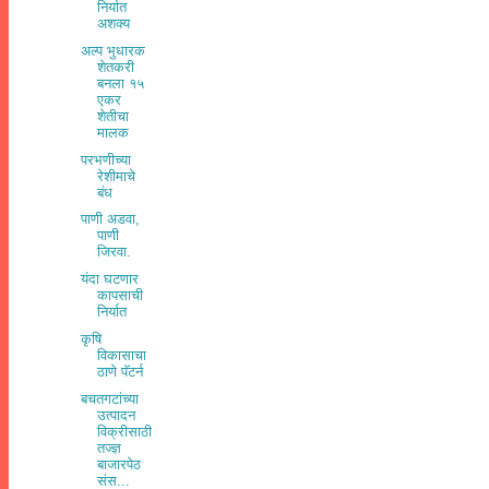
निर्यात
अशक्य
अल्प भुधारक
शेतकरी
बनला १५
एकर
शेतीचा
मालक
परभणीच्‍या
रेशीमाचे
बंध
पाणी अडवा,
पाणी
जिरवा.
यंदा घटणार
कापसाची
निर्यात
कृषि
विकासाचा
ठाणे पॅटर्न
बचतगटांच्या
उत्पादन
विक्रीसाठी
तज्ज्ञ
बाजारपेठ
संस...