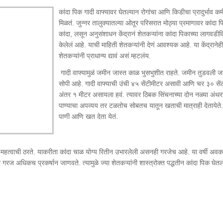
कांदा पिक गादी वाफ्यावर घेतल्यान रोगांचा आणि किडीचा प्रादुर्भाव कम
मिळतं. जुन्नर तालुक्यातल्या ओतूर परिसरात मोठ्या प्रमाणावर कांदा 
कांदा, लसून अनुसंशाधन केंद्रानं शेतकऱ्यांना कांदा पिकाच्या लागवडी
केलेलं आहे. याची माहिती शेतकऱ्यांनी देणं आवश्यक आहे. या केंद्राने
शेतकऱ्यांनी प्राधान्य द्यावं असं म्हटलंय.
गादी वाफ्यामुळं
जमीन जास्त काळ भुसभुशीत राहते. जमीन तुडवली जा
सोपी आहे. गादी वाफ्याची उंची ४५ सेंटीमीटर असावी आणि चर ३० सें
अंतर १ मीटर असायला हवं. त्यावर ठिबक सिंचनाच्या दोन नळ्या अंथराव
पाण्याचा अपव्यय तर टळतोच सोबतच यातून खताची मात्राही देतायेते. या
पाणी आणि खत देता येतं.
ही महत्वाची ठरते. याकरीता कांदा चाळ योग्य रितीन उभारलेली असनही गरजेच आहे. या वर्षी अवक
 गरज अधिकच प्रकर्षान जाणवते. त्यामुळे ज्या शेतकऱ्यांनी शास्त्रोक्त पद्धतीन कांदा पिक घेतलं 