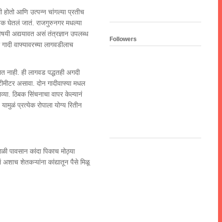
ी होतो आणि उत्पन्न चांगल्या प्रतीच
पिक घेतलं जातं. राजगुरुनगर मधल्या
विषयी अद्ययावत असं तंत्रज्ञान उपलब्ध
Followers
ही गादी वाफ्यावरच्या लागवडीलाच
त नाही. ही लागवड पद्धतही अगदी
टीमीटर असावा. दोन गादीवाफ्या मधल
्या. ठिबक सिंचनाचा वापर केल्यानं
मुळं प्रत्येक रोपाला योग्य रितीन
ाळी पावसान कांदा पिकाच मोठ्या
अशाच शेतकऱ्यांना कांद्यातून पैसे मिळू