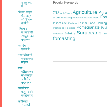
Popular Keywords
कुक्कुटपाल
न
Agriculture
Agr
“शेअर” कडून
7/12
Acts/Rules
पोलादपूरम
Foo
Food
order
Fertilizer general information
ध्ये “पिवळी
Land Holding
क्रांती”
Insectiside
Keshar
Kashmir
Pomegranate
Poul
Pesticides
Pestiside
मच्छिमार
Sugarcane
बांधवांसाठी
Subsidy
Producer
Sy
उपयुक्त दॅट
forcasting
उपकरण
महा-रेन
प्रणाली
उसतोडीसाठी
सरसावल्या
महिला...
माती
परीक्षणाच्या
माध्यमातून
जमिनीचे
उदरभरण
ऊसतोडणी
मजूर बनले
बागाईतदार
अतिरिक्त
साखरेची