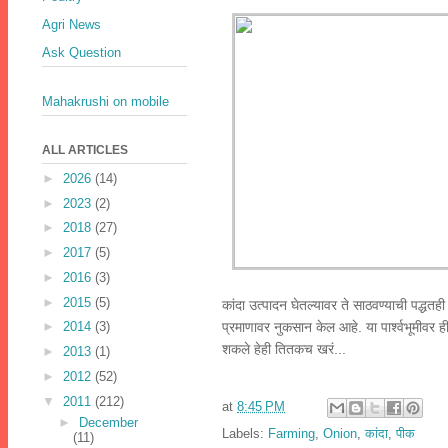
Agri News
Ask Question
Mahakrushi on mobile
ALL ARTICLES
►
2026
(14)
►
2023
(2)
►
2018
(27)
►
2017
(5)
►
2016
(3)
►
2015
(5)
कांदा उत्पादन घेतल्यावर ते साठवण्याची पद्धत
प्रमाणावर नुकसान केल आहे. या पार्श्वभूमीवर ही
►
2014
(3)
शकले हेही तितकच खरं...
►
2013
(1)
►
2012
(52)
▼
2011
(212)
at
8:45 PM
►
December
Labels:
Farming
,
Onion
,
कांदा
,
पीक
(11)