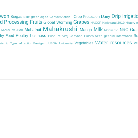
owon
Drip Irrigati
Dairy
Biogas
Crop Protection
Blue green algae
Contact Action .
d Processing
Fruits
Grapes
Global Worming
HACCP
Haritkranti 2010
History 
Mahakrushi
Milk
Mahafruit
Mango
NRC Gra
MPKV
MSAMB
Monsanto
Poultry business
try Feed
Se
Price
Prutviraj Chavhan
Pulses
Seed general information
Water resources
Vegetables
stemic
Type of action.Fumigent
USDA
University
Wh