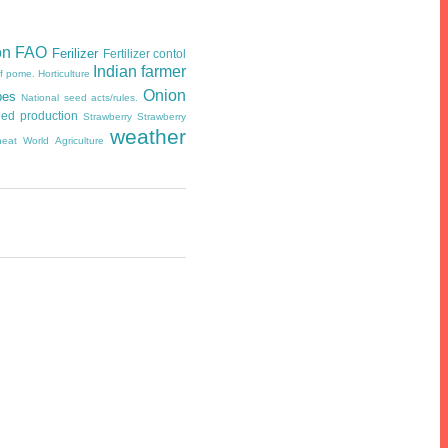
on
FAO
Ferilizer
Fertilizer contol
Indian farmer
of pome.
Horticulture
Onion
pes
National seed acts/rules.
ed production
Strawberry
Strawberry
weather
eat
World Agriculture